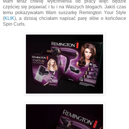
Mam teraz chwilę wytchnienia od pracy więc będzie
częściej się pojawiać i tu i na Waszych blogach. Jakiś czas
temu pokazywałam Wam suszarkę Remington Your Style
(
KLIK
), a dzisiaj chciałam napisać parę słów o końcówce
Spin Curls.