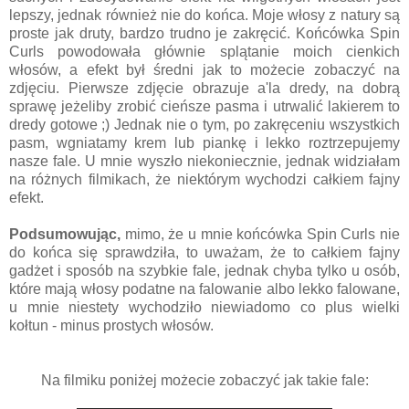
lepszy, jednak również nie do końca. Moje włosy z natury są
proste jak druty, bardzo trudno je zakręcić. Końcówka Spin
Curls powodowała głównie splątanie moich cienkich
włosów, a efekt był średni jak to możecie zobaczyć na
zdjęciu. Pierwsze zdjęcie obrazuje a'la dredy, na dobrą
sprawę jeżeliby zrobić cieńsze pasma i utrwalić lakierem to
dredy gotowe ;) Jednak nie o tym, po zakręceniu wszystkich
pasm, wgniatamy krem lub piankę i lekko roztrzepujemy
nasze fale. U mnie wyszło niekoniecznie, jednak widziałam
na różnych filmikach, że niektórym wychodzi całkiem fajny
efekt.
Podsumowując,
mimo, że u mnie końcówka Spin Curls nie
do końca się sprawdziła, to uważam, że to całkiem fajny
gadżet i sposób na szybkie fale, jednak chyba tylko u osób,
które mają włosy podatne na falowanie albo lekko falowane,
u mnie niestety wychodziło niewiadomo co plus wielki
kołtun - minus prostych włosów.
Na filmiku poniżej możecie zobaczyć jak takie fale: