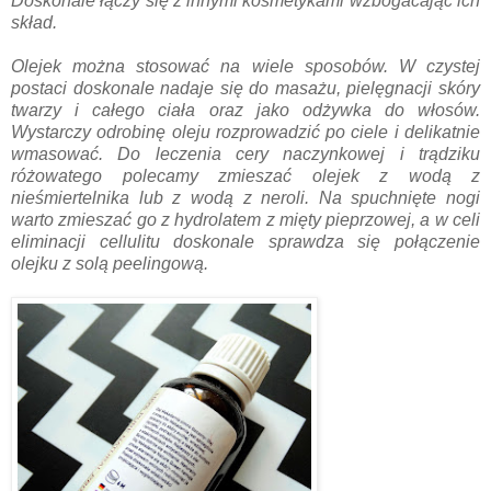
Doskonale łączy się z innymi kosmetykami wzbogacając ich
skład.
Olejek można stosować na wiele sposobów. W czystej
postaci doskonale nadaje się do masażu, pielęgnacji skóry
twarzy i całego ciała oraz jako odżywka do włosów.
Wystarczy odrobinę oleju rozprowadzić po ciele i delikatnie
wmasować. Do leczenia cery naczynkowej i trądziku
różowatego polecamy zmieszać olejek z wodą z
nieśmiertelnika lub z wodą z neroli. Na spuchnięte nogi
warto zmieszać go z hydrolatem z mięty pieprzowej, a w celi
eliminacji cellulitu doskonale sprawdza się połączenie
olejku z solą peelingową.