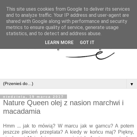
This site uses cookies from Google to deliver its services
and to analyze traffic. Your IP address and user-agent are
shared with Google along with performance and security
metrics to ensure quality of service, generate usage
statistics, and to detect and address abuse.
LEARN MORE
GOT IT
▼
niedziela, 19 marca 2017
Nature Queen olej z nasion marchwi i
macadamia
Hmm ... jak to mówią? W marcu jak w garncu? A potem
jeszcze plecień przeplata? A kiedy w końcu maj? Piękny,