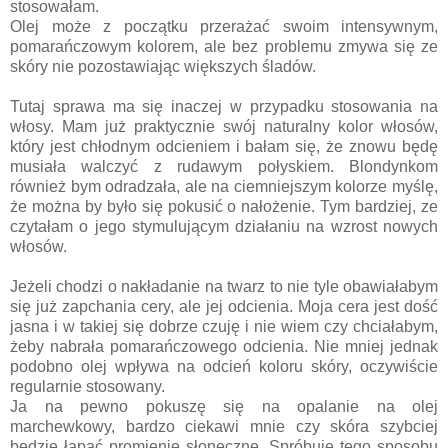
stosowałam.
Olej może z początku przerażać swoim intensywnym,
pomarańczowym kolorem, ale bez problemu zmywa się ze
skóry nie pozostawiając większych śladów.
Tutaj sprawa ma się inaczej w przypadku stosowania na
włosy. Mam już praktycznie swój naturalny kolor włosów,
który jest chłodnym odcieniem i bałam się, że znowu będę
musiała walczyć z rudawym połyskiem. Blondynkom
również bym odradzała, ale na ciemniejszym kolorze myślę,
że można by było się pokusić o nałożenie. Tym bardziej, ze
czytałam o jego stymulującym działaniu na wzrost nowych
włosów.
Jeżeli chodzi o nakładanie na twarz to nie tyle obawiałabym
się już zapchania cery, ale jej odcienia. Moja cera jest dość
jasna i w takiej się dobrze czuję i nie wiem czy chciałabym,
żeby nabrała pomarańczowego odcienia. Nie mniej jednak
podobno olej wpływa na odcień koloru skóry, oczywiście
regularnie stosowany.
Ja na pewno pokuszę się na opalanie na olej
marchewkowy, bardzo ciekawi mnie czy skóra szybciej
będzie łapać promienie słoneczne. Spróbuję tego sposobu