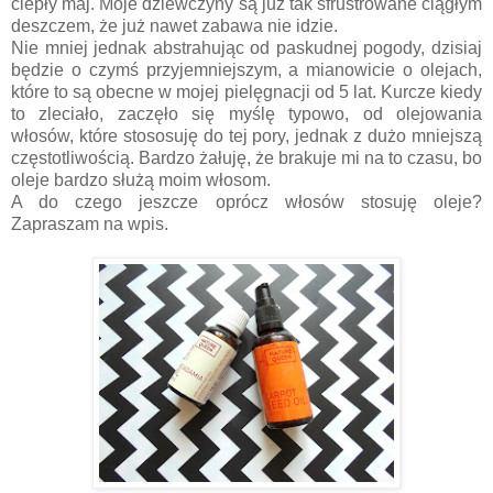
ciepły maj. Moje dziewczyny są już tak sfrustrowane ciągłym
deszczem, że już nawet zabawa nie idzie.
Nie mniej jednak abstrahując od paskudnej pogody, dzisiaj
będzie o czymś przyjemniejszym, a mianowicie o olejach,
które to są obecne w mojej pielęgnacji od 5 lat. Kurcze kiedy
to zleciało, zaczęło się myślę typowo, od olejowania
włosów, które stososuję do tej pory, jednak z dużo mniejszą
częstotliwością. Bardzo żałuję, że brakuje mi na to czasu, bo
oleje bardzo służą moim włosom.
A do czego jeszcze oprócz włosów stosuję oleje?
Zapraszam na wpis.