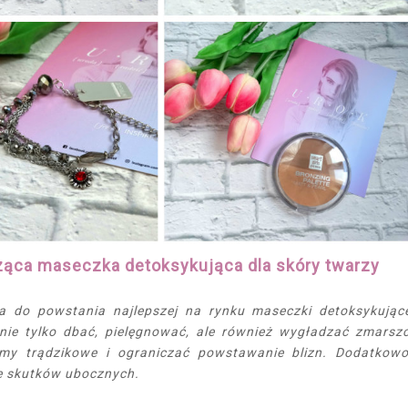
ząca maseczka detoksykująca dla skóry twarzy
 do powstania najlepszej na rynku maseczki detoksykując
 nie tylko dbać, pielęgnować, ale również wygładzać zmarszc
lemy trądzikowe i ograniczać powstawanie blizn. Dodatkow
ie skutków ubocznych.