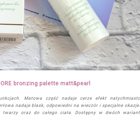
RE bronzing palette matt&pearl
unkcjach. Matowa część nadaje cerze efekt natychmiast
erłowa nadaje blask, odpowiedni na wieczór i specjalne okazje
ii twarzy oraz do całego ciała. Dostępny w dwóch warian