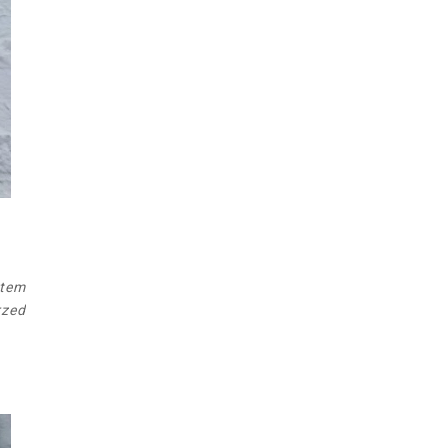
ntem
rzed