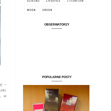
DZIECKO
LIFESTYLE
LITERATURA
MODA
URODA
OBSERWATORZY
POPULARNE POSTY
ej –
zki,
o, w