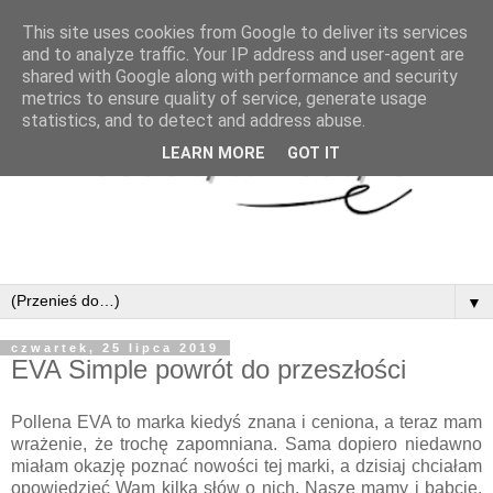
This site uses cookies from Google to deliver its services
and to analyze traffic. Your IP address and user-agent are
shared with Google along with performance and security
metrics to ensure quality of service, generate usage
statistics, and to detect and address abuse.
LEARN MORE
GOT IT
▼
czwartek, 25 lipca 2019
EVA Simple powrót do przeszłości
Pollena EVA to marka kiedyś znana i ceniona, a teraz mam
wrażenie, że trochę zapomniana. Sama dopiero niedawno
miałam okazję poznać nowości tej marki, a dzisiaj chciałam
opowiedzieć Wam kilka słów o nich. Nasze mamy i babcie,