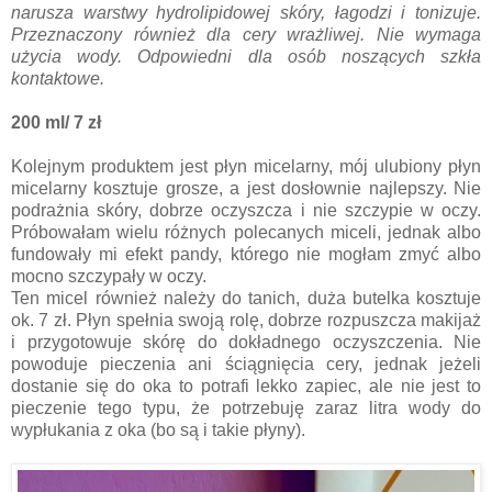
narusza warstwy hydrolipidowej skóry, łagodzi i tonizuje.
Przeznaczony również dla cery wrażliwej. Nie wymaga
użycia wody. Odpowiedni dla osób noszących szkła
kontaktowe.
200 ml/ 7 zł
Kolejnym produktem jest płyn micelarny, mój ulubiony płyn
micelarny kosztuje grosze, a jest dosłownie najlepszy. Nie
podrażnia skóry, dobrze oczyszcza i nie szczypie w oczy.
Próbowałam wielu różnych polecanych miceli, jednak albo
fundowały mi efekt pandy, którego nie mogłam zmyć albo
mocno szczypały w oczy.
Ten micel również należy do tanich, duża butelka kosztuje
ok. 7 zł. Płyn spełnia swoją rolę, dobrze rozpuszcza makijaż
i przygotowuje skórę do dokładnego oczyszczenia. Nie
powoduje pieczenia ani ściągnięcia cery, jednak jeżeli
dostanie się do oka to potrafi lekko zapiec, ale nie jest to
pieczenie tego typu, że potrzebuję zaraz litra wody do
wypłukania z oka (bo są i takie płyny).