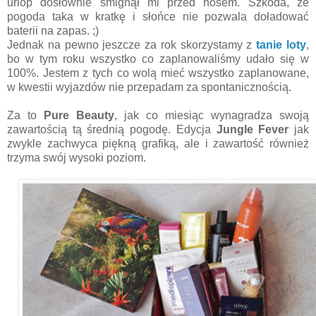
urlop dosłownie śmignął mi przed nosem. Szkoda, że
pogoda taka w kratkę i słońce nie pozwala doładować
baterii na zapas. ;)
Jednak na pewno jeszcze za rok skorzystamy z
tanie loty
,
bo w tym roku wszystko co zaplanowaliśmy udało się w
100%. Jestem z tych co wolą mieć wszystko zaplanowane,
w kwestii wyjazdów nie przepadam za spontanicznością.
Za to
Pure Beauty
, jak co miesiąc wynagradza swoją
zawartością tą średnią pogodę. Edycja
Jungle Fever
jak
zwykle zachwyca piękną grafiką, ale i zawartość również
trzyma swój wysoki poziom.