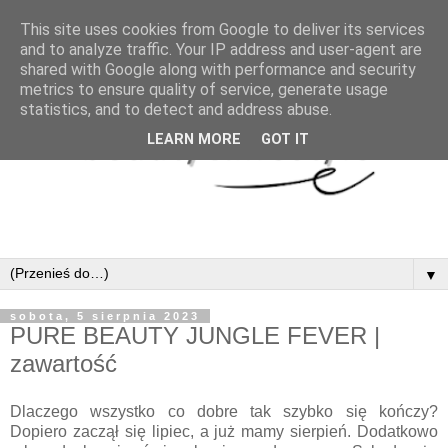
This site uses cookies from Google to deliver its services
and to analyze traffic. Your IP address and user-agent are
shared with Google along with performance and security
metrics to ensure quality of service, generate usage
statistics, and to detect and address abuse.
LEARN MORE
GOT IT
▼
sobota, 5 sierpnia 2023
PURE BEAUTY JUNGLE FEVER |
zawartość
Dlaczego wszystko co dobre tak szybko się kończy?
Dopiero zaczął się lipiec, a już mamy sierpień. Dodatkowo