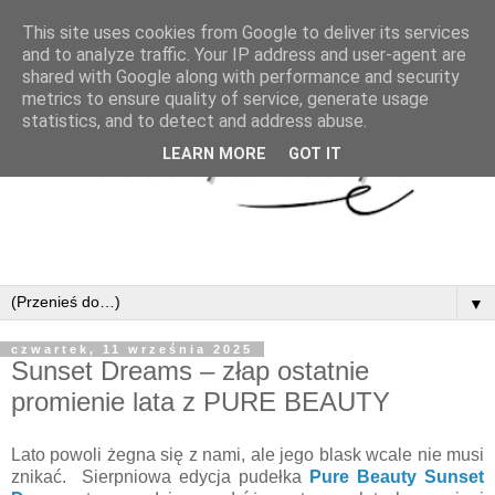
This site uses cookies from Google to deliver its services
and to analyze traffic. Your IP address and user-agent are
shared with Google along with performance and security
metrics to ensure quality of service, generate usage
statistics, and to detect and address abuse.
LEARN MORE
GOT IT
▼
czwartek, 11 września 2025
Sunset Dreams – złap ostatnie
promienie lata z PURE BEAUTY
Lato powoli żegna się z nami, ale jego blask wcale nie musi
znikać. Sierpniowa edycja pudełka
Pure Beauty
Sunset