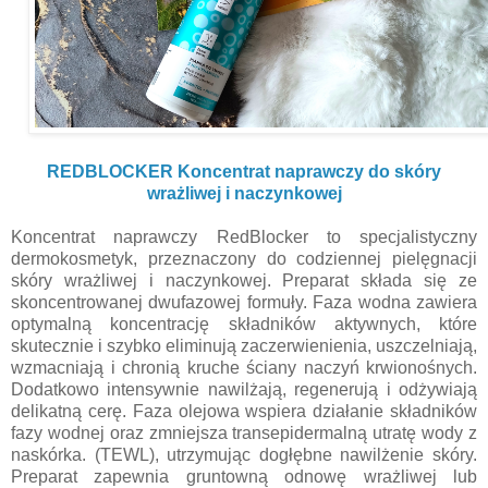
REDBLOCKER Koncentrat naprawczy do skóry
wrażliwej i naczynkowej
Koncentrat naprawczy RedBlocker to specjalistyczny
dermokosmetyk, przeznaczony do codziennej pielęgnacji
skóry wrażliwej i naczynkowej. Preparat składa się ze
skoncentrowanej dwufazowej formuły. Faza wodna zawiera
optymalną koncentrację składników aktywnych, które
skutecznie i szybko eliminują zaczerwienienia, uszczelniają,
wzmacniają i chronią kruche ściany naczyń krwionośnych.
Dodatkowo intensywnie nawilżają, regenerują i odżywiają
delikatną cerę. Faza olejowa wspiera działanie składników
fazy wodnej oraz zmniejsza transepidermalną utratę wody z
naskórka. (TEWL), utrzymując dogłębne nawilżenie skóry.
Preparat zapewnia gruntowną odnowę wrażliwej lub