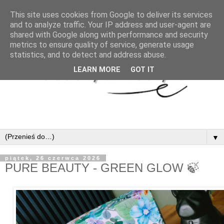
This site uses cookies from Google to deliver its services
and to analyze traffic. Your IP address and user-agent are
shared with Google along with performance and security
metrics to ensure quality of service, generate usage
statistics, and to detect and address abuse.
LEARN MORE
GOT IT
▼
piątek, 26 czerwca 2026
PURE BEAUTY - GREEN GLOW 🍃