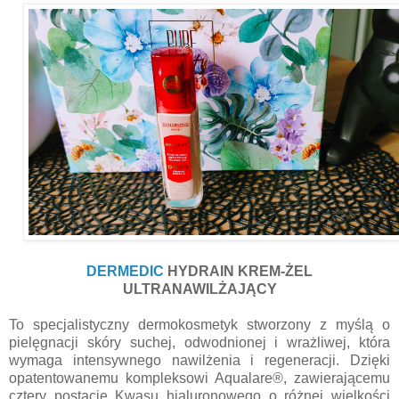
DERMEDIC
HYDRAIN KREM-ŻEL
ULTRANAWILŻAJĄCY
To specjalistyczny dermokosmetyk stworzony z myślą o
pielęgnacji skóry suchej, odwodnionej i wrażliwej, która
wymaga intensywnego nawilżenia i regeneracji. Dzięki
opatentowanemu kompleksowi Aqualare®, zawierającemu
cztery postacie Kwasu hialuronowego o różnej wielkości