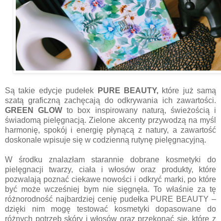
Są takie edycje pudełek
PURE BEAUTY,
które już samą
szatą graficzną zachęcają do odkrywania ich zawartości.
GREEN GLOW
to box inspirowany naturą, świeżością i
świadomą pielęgnacją. Zielone akcenty przywodzą na myśl
harmonię, spokój i energię płynącą z natury, a zawartość
doskonale wpisuje się w codzienną rutynę pielęgnacyjną.
W środku znalazłam starannie dobrane kosmetyki do
pielęgnacji twarzy, ciała i włosów oraz produkty, które
pozwalają poznać ciekawe nowości i odkryć marki, po które
być może wcześniej bym nie sięgnęła. To właśnie za tę
różnorodność najbardziej cenię pudełka PURE BEAUTY –
dzięki nim mogę testować kosmetyki dopasowane do
różnych potrzeb skóry i włosów oraz przekonać się, które z