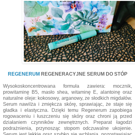
REGENERUM
REGENERACYJNE SERUM DO STÓP
Wysokoskoncentrowana formuła zawiera: mocznik,
prowitaminę B5, masło shea, witaminę E, alantoinę oraz
naturalne oleje: kokosowy, arganowy, ze słodkich migdałów.
Serum nawilża i zmiękcza skórę, sprawiając, że staje się
gładka i elastyczna. Dzięki temu Regenerum zapobiega
rogowaceniu i łuszczeniu się skóry oraz chroni ją przed
działaniem czynników zewnętrznych. Preparat łagodzi
podrażnienia, przynosząc stopom odczuwalne ukojenie.
Serum jest lekkie oraz szybko się wchłania, pozostawiając