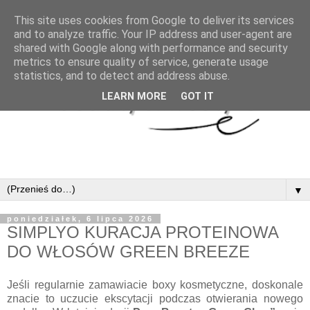
This site uses cookies from Google to deliver its services
and to analyze traffic. Your IP address and user-agent are
shared with Google along with performance and security
metrics to ensure quality of service, generate usage
statistics, and to detect and address abuse.
LEARN MORE
GOT IT
▼
poniedziałek, 6 lipca 2026
SIMPLYO KURACJA PROTEINOWA
DO WŁOSÓW GREEN BREEZE
Jeśli regularnie zamawiacie boxy kosmetyczne, doskonale
znacie to uczucie ekscytacji podczas otwierania nowego