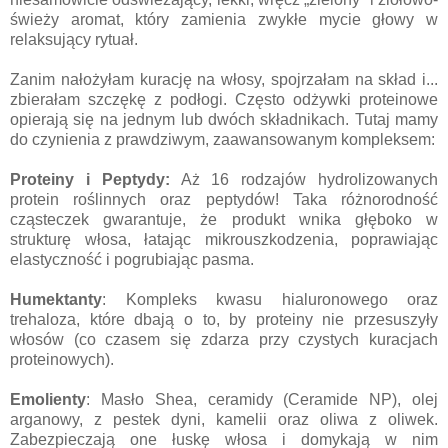
świeży aromat, który zamienia zwykłe mycie głowy w
relaksujący rytuał.
Zanim nałożyłam kurację na włosy, spojrzałam na skład i...
zbierałam szczękę z podłogi. Często odżywki proteinowe
opierają się na jednym lub dwóch składnikach. Tutaj mamy
do czynienia z prawdziwym, zaawansowanym kompleksem:
Proteiny i Peptydy:
Aż 16 rodzajów hydrolizowanych
protein roślinnych oraz peptydów! Taka różnorodność
cząsteczek gwarantuje, że produkt wnika głęboko w
strukturę włosa, łatając mikrouszkodzenia, poprawiając
elastyczność i pogrubiając pasma.
Humektanty
: Kompleks kwasu hialuronowego oraz
trehaloza, które dbają o to, by proteiny nie przesuszyły
włosów (co czasem się zdarza przy czystych kuracjach
proteinowych).
Emolienty
: Masło Shea, ceramidy (Ceramide NP), olej
arganowy, z pestek dyni, kamelii oraz oliwa z oliwek.
Zabezpieczają one łuskę włosa i domykają w nim