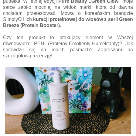
pudełka. W letniej edycji
Pure Beauty „Green Glow”
moje
serce zabiło mocniej na widok marki, którą od dawna
chciałam przetestować. Mowa o koreańskim brandzie
SimplyO i ich
kuracji proteinowej do włosów z serii Green
Breeze (Protein Booster).
Czy ten produkt to brakujący element w Waszej
równowadze PEH (Proteiny-Emolienty-Humektanty)? Jak
sprawdził się na moich pasmach? Zapraszam na
szczegółową recenzję!