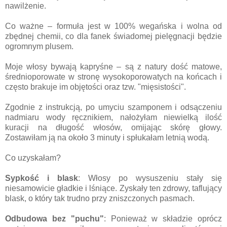
nawilżenie.
Co ważne – formuła jest w 100% wegańska i wolna od
zbędnej chemii, co dla fanek świadomej pielęgnacji będzie
ogromnym plusem.
Moje włosy bywają kapryśne – są z natury dość matowe,
średnioporowate w stronę wysokoporowatych na końcach i
często brakuje im objętości oraz tzw. "mięsistości".
Zgodnie z instrukcją, po umyciu szamponem i odsączeniu
nadmiaru wody ręcznikiem, nałożyłam niewielką ilość
kuracji na długość włosów, omijając skórę głowy.
Zostawiłam ją na około 3 minuty i spłukałam letnią wodą.
Co uzyskałam?
Sypkość i blask
: Włosy po wysuszeniu stały się
niesamowicie gładkie i lśniące. Zyskały ten zdrowy, taflujący
blask, o który tak trudno przy zniszczonych pasmach.
Odbudowa bez "puchu"
: Ponieważ w składzie oprócz