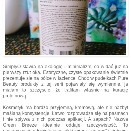
SimplyO stawia na ekologię i minimalizm, co widać już na
pierwszy rzut oka. Estetyczne, czyste opakowanie świetnie
prezentuje się na półce w łazience. Choć w pudełkach Pure
Beauty produkty z tej serii pojawiały się wymiennie, ja
miałam to szczęście, że trafiłam właśnie na kurację
proteinową.
Kosmetyk ma bardzo przyjemną, kremową, ale nie nazbyt
maślaną konsystencję. Łatwo rozprowadza się na pasmach
i nie spływa z nich podczas aplikacji. A zapach? Nazwa
Green Breeze idealnie oddaje rzeczywistość. To
niesamowicie odświeżający, lekki, wręcz „zielony” i ziołowo-