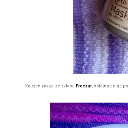
Kolejny zakup ze sklepu
Freezur
, kolejna długo 