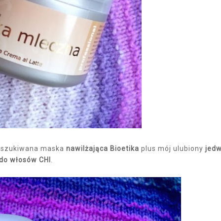
poszukiwana maska
nawilżająca Bioetika
plus mój ulubiony
jed
do włosów CHI
.