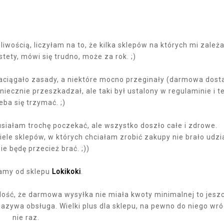
wością, liczyłam na to, że kilka sklepów na których mi zależ
stety, mówi się trudno, może za rok. ;)
 naciągało zasady, a niektóre mocno przeginały (darmowa dos
oniecznie przeszkadzał, ale taki był ustalony w regulaminie i t
eba się trzymać. ;)
siałam trochę poczekać, ale wszystko doszło całe i zdrowe.
iele sklepów, w których chciałam zrobić zakupy nie brało udzi
nie będę przecież brać. ;))
amy od sklepu
Lokikoki
.
 dość, że darmowa wysyłka nie miała kwoty minimalnej to jesz
nazywa obsługa. Wielki plus dla sklepu, na pewno do niego wró
nie raz.