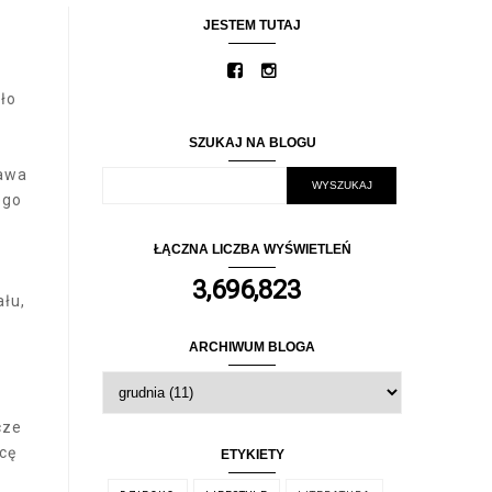
JESTEM TUTAJ
ało
SZUKAJ NA BLOGU
tawa
ego
ŁĄCZNA LICZBA WYŚWIETLEŃ
3,696,823
ału,
ARCHIWUM BLOGA
cze
cę
ETYKIETY