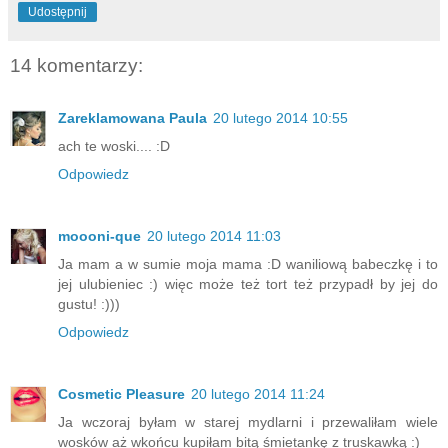
Udostępnij
14 komentarzy:
Zareklamowana Paula
20 lutego 2014 10:55
ach te woski.... :D
Odpowiedz
moooni-que
20 lutego 2014 11:03
Ja mam a w sumie moja mama :D waniliową babeczkę i to
jej ulubieniec :) więc może też tort też przypadł by jej do
gustu! :)))
Odpowiedz
Cosmetic Pleasure
20 lutego 2014 11:24
Ja wczoraj byłam w starej mydlarni i przewaliłam wiele
wosków aż wkońcu kupiłam bitą śmietankę z truskawką :)