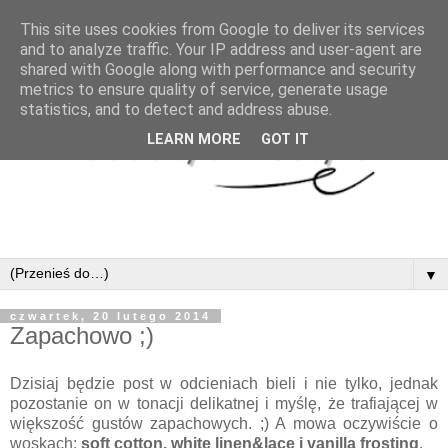
This site uses cookies from Google to deliver its services
and to analyze traffic. Your IP address and user-agent are
shared with Google along with performance and security
metrics to ensure quality of service, generate usage
statistics, and to detect and address abuse.
LEARN MORE
GOT IT
▼
czwartek, 20 lutego 2014
Zapachowo ;)
Dzisiaj będzie post w odcieniach bieli i nie tylko, jednak
pozostanie on w tonacji delikatnej i myślę, że trafiającej w
większość gustów zapachowych. ;) A mowa oczywiście o
woskach:
soft cotton, white linen&lace i vanilla frosting
.