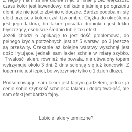
Z reguły mam zimne dłonie więc u mnie przez większość
czasu kolor jest lawendowy, delikatnie jaśnieje po ogrzaniu
dłoni, ale nie jest to zbytnio widoczne. Bardzo podoba mi się
efekt przejścia koloru czyli tzw ombre. Ciężka do określenia
jest jego faktura, bo lakier posiada drobinki i jest lekko
błyszczący, osobiście średnio lubię taki efekt.
Jeżeli chodzi o aplikację to jest dość problemowa, do
pełnego krycia potrzebnych jest aż 5 warstw, po 3 jeszcze
są prześwity. Czekanie aż kolejne warstwy wyschnął jest
dość irytujące, jednak sam lakier schnie w miarę szybko.
Trwałość lakieru również nie powala, nie utrwalony topem
wytrzymuje około 3 dni, 2 dnia ścierają się już końcówki. Z
topem nie jest lepiej, bo wytrzymyje tylko o 1 dzień dłużej.
Podsumowując, sam lakier jest fajnym gadżetem, jednak ja
cenię sobie szybkość schnięcia lakieru i dobrą trwałość, ale
sam efekt jest bardzo fajny.
Lubicie lakiery termiczne?