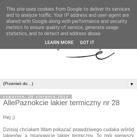
This site uses cookies from Google to deliver its services
and to analyze traffic. Your IP address and user-agent are
shared with Google along with performance and security
metrics to ensure quality of service, generate usage
statistics, and to detect and address abuse.
LEARN MORE
GOT IT
▼
czwartek, 28 sierpnia 2014
AllePaznokcie lakier termiczny nr 28
Hej ;)
Dzisiaj chciałam Wam pokazać prawdziwego cudaka wśród
lakierów, a mianowicie lakier termiczny. To mój pierwszy