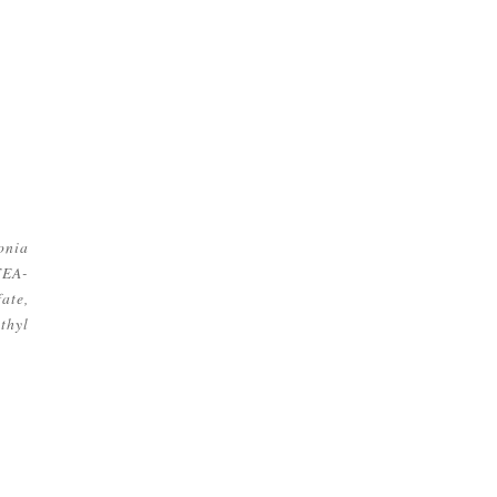
onia
TEA-
ate,
thyl