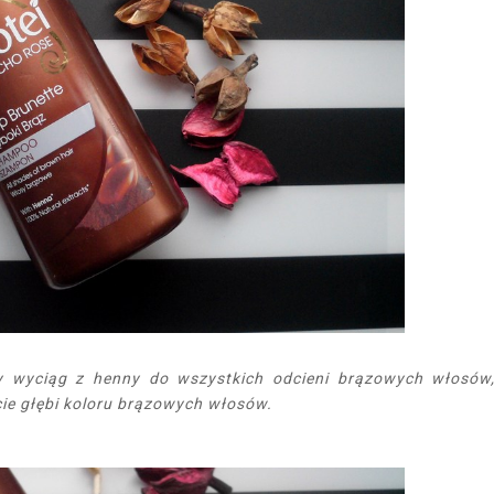
y wyciąg z henny do wszystkich odcieni brązowych włosów
cie głębi koloru brązowych włosów.