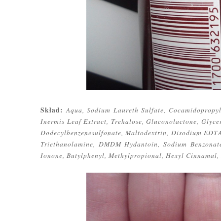
Skład:
Aqua, Sodium Laureth Sulfate, Cocamidopropyl 
Inermis Leaf Extract, Trehalose, Gluconolactone, Glyc
Dodecylbenzenesulfonate, Maltodextrin, Disodium EDTA
Triethanolamine, DMDM Hydantoin, Sodium Benzonate, 
Ionone, Butylphenyl, Methylpropional, Hexyl Cinnamal,