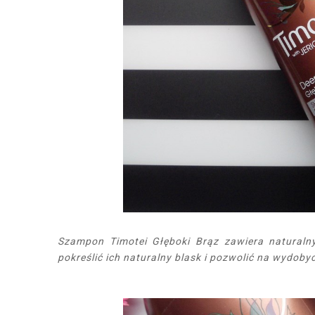
Szampon Timotei Głęboki Brąz zawiera naturaln
pokreślić ich naturalny blask i pozwolić na wydoby