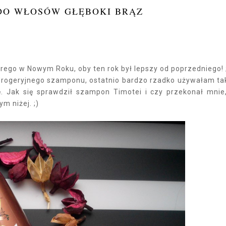
 DO WŁOSÓW GŁĘBOKI BRĄZ
ego w Nowym Roku, oby ten rok był lepszy od poprzedniego! 
drogeryjnego szamponu, ostatnio bardzo rzadko używałam ta
 Jak się sprawdził szampon Timotei i czy przekonał mnie
m niżej. ;)