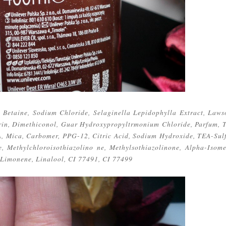
Betaine, Sodium Chloride, Selaginella Lepidophylla Extract, Laws
erin, Dimethiconol, Guar Hydroxypropyltrmonium Chloride, Parfum, 
, Mica, Carbomer, PPG-12, Citric Acid, Sodium Hydroxide, TEA-Sulf
Methylchloroisothiazolino ne, Methylsothiazolinone, Alpha-Isome
 Limonene, Linalool, CI 77491, CI 77499