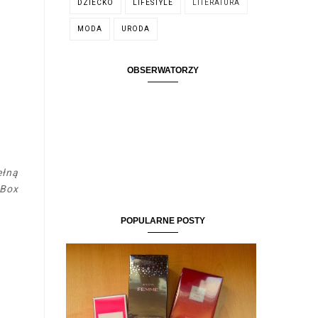
DZIECKO
LIFESTYLE
LITERATURA
MODA
URODA
OBSERWATORZY
ełną
yBox
POPULARNE POSTY