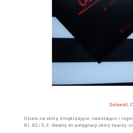
Delawell, 
Działa na skórę zmiękczająco, nawilżająco i regen
B1, B2 i D, E. Idealny do pielęgnacji skóry twarzy, 