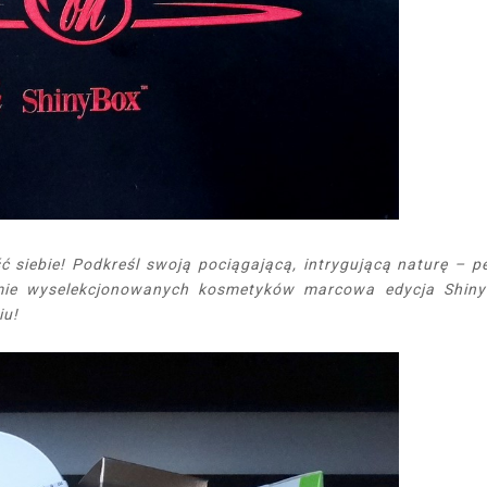
ć siebie! Podkreśl swoją pociągającą, intrygującą naturę – p
amie wyselekcjonowanych kosmetyków marcowa edycja Shin
iu!