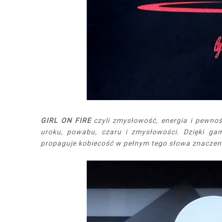
GIRL ON FIRE
czyli zmysłowość, energia i pewnoś
uroku, powabu, czaru i zmysłowości. Dzięki g
propaguje kobiecość w pełnym tego słowa znaczen