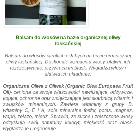
Balsam do włosów na bazie organicznej oliwy
toskańskiej
Balsam do włosów cienkich i słabych na bazie organicznej
oliwy toskańskiej. Doskonale wzmacnia włosy, ułatwia ich
rozczesywanie, przywraca im blask. Wygładza włosy i
ułatwia ich układanie.
Organiczna Oliwa z Oliwek (Organic Olea Europaea Fruit
Oil)
- ceniona za swoje właściwości nawilżające, odżywcze,
kojące, ochronne oraz zmiękczające jest skarbnicą witamin i
związków mineralnych. Zawiera witaminy z grupy B,
witaminy C, E i A, sole mineralne fosfor, potas, magnez,
wapń, żelazo, miedź. Sprawia, że suche i zniszczone włosy
odzyskują swój naturalny koloryt, miękkość oraz blask,
wygładza je i regeneruje.