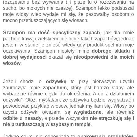
rozczesaniu bez wyrwania ( i piszę tu o rozczesaniu na
sucho, bo mokrych nie czeszę). Szampon lekko podsuszał
moje włosy więc wydaje mi się, że pasowałby osobom o
mocno przetłuszczających się włosach.
Szampon ma dość specyficzny zapach
, jak dla mnie
pachnie trawą i zielskiem, nie lubię takich zapachów, jednak
jestem w stanie je znieść wtedy gdy produkt spełnia moje
oczekiwania. Szampon niestety mimo
dobrego składu i
dobrej wydajności
okazał się
nieodpowiedni dla moich
włosów
.
Jeżeli chodzi o
odżywkę
to przy pierwszym użyciu
zauroczyła mnie
zapachem
, który jest bardzo ładny, ale
wybaczcie równie ciężki do określenia. A co z działaniem
odżywki? Otóż, myślałam, że odżywka będzie wygładzać i
powodować przyklap włosów, jednak myliłam się. Włosy po
użyciu odżywki owszem, są
wygładzone,
ale również
odbite u nasady
, a przede wszystkim
nie strączkują się i
nie przetłuszczają w szybszym tempie
.
Jedyne co mi nie odpowiada to
opakowania produktów
,