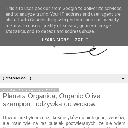
This site uses cookies from Google to deliver its services
and to analyze traffic. Your IP address and user-agent are
shared with Google along with performance and security
metrics to ensure quality of service, generate usage
statistics, and to detect and address abuse.
LEARN MORE
GOT IT
▼
środa, 17 czerwca 2015
Planeta Organica, Organic Olive
szampon i odżywka do włosów
Dawno nie było recenzji kosmetyków do pielęgnacji włosów,
ale mam tyle na raz butelek pootwieranych, że nie wiem