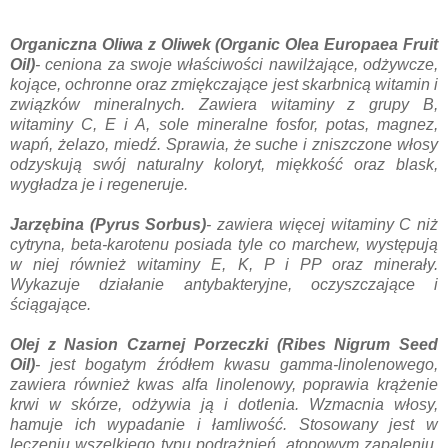
Organiczna Oliwa z Oliwek (Organic Olea Europaea Fruit
Oil)
- ceniona za swoje właściwości nawilżające, odżywcze,
kojące, ochronne oraz zmiękczające jest skarbnicą witamin i
związków mineralnych. Zawiera witaminy z grupy B,
witaminy C, E i A, sole mineralne fosfor, potas, magnez,
wapń, żelazo, miedź. Sprawia, że suche i zniszczone włosy
odzyskują swój naturalny koloryt, miękkość oraz blask,
wygładza je i regeneruje.
Jarzębina (Pyrus Sorbus)
- zawiera więcej witaminy C niż
cytryna, beta-karotenu posiada tyle co marchew, występują
w niej również witaminy E, K, P i PP oraz minerały.
Wykazuje działanie antybakteryjne, oczyszczające i
ściągające.
Olej z Nasion Czarnej Porzeczki (Ribes Nigrum Seed
Oil)
- jest bogatym źródłem kwasu gamma-linolenowego,
zawiera również kwas alfa linolenowy, poprawia krążenie
krwi w skórze, odżywia ją i dotlenia. Wzmacnia włosy,
hamuje ich wypadanie i łamliwość. Stosowany jest w
leczeniu wszelkiego typu podrażnień, atopowym zapaleniu,