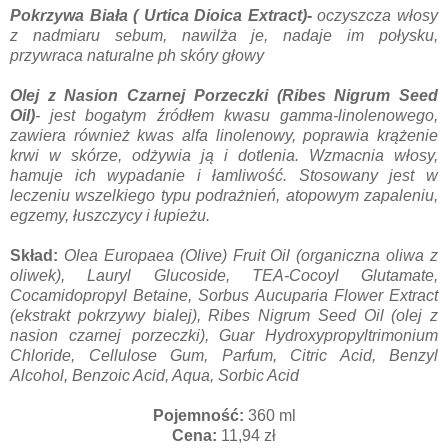
Pokrzywa Biała ( Urtica Dioica Extract)-
oczyszcza włosy
z nadmiaru sebum, nawilża je, nadaje im połysku,
przywraca naturalne ph skóry głowy
Olej z Nasion Czarnej Porzeczki (Ribes Nigrum Seed
Oil)
- jest bogatym źródłem kwasu gamma-linolenowego,
zawiera również kwas alfa linolenowy, poprawia krążenie
krwi w skórze, odżywia ją i dotlenia. Wzmacnia włosy,
hamuje ich wypadanie i łamliwość. Stosowany jest w
leczeniu wszelkiego typu podrażnień, atopowym zapaleniu,
egzemy, łuszczycy i łupieżu.
Skład:
Olea Europaea (Olive) Fruit Oil (organiczna oliwa z
oliwek), Lauryl Glucoside, TEA-Cocoyl Glutamate,
Cocamidopropyl Betaine, Sorbus Aucuparia Flower Extract
(ekstrakt pokrzywy bialej), Ribes Nigrum Seed Oil (olej z
nasion czarnej porzeczki), Guar Hydroxypropyltrimonium
Chloride, Cellulose Gum, Parfum, Citric Acid, Benzyl
Alcohol, Benzoic Acid, Aqua, Sorbic Acid
Pojemność:
360 ml
Cena:
11,94 zł