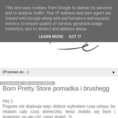
This site uses cookies from Google to deliver its services
and to analyze traffic. Your IP address and user-agent are
shared with Google along with performance and security
metrics to ensure quality of service, generate usage
statistics, and to detect and address abuse.
LEARN MORE
GOT IT
▼
czwartek, 30 lipca 2015
Born Pretty Store pomadka i brushegg
Hej ;)
Pogoda nie dopisuje więc dobrze wybrałam czas urlopu, bo
miałam cały czas słoneczko, teraz zrobiło się buro i
jesiennie, no ale cóż, zaraz jesień. ;))