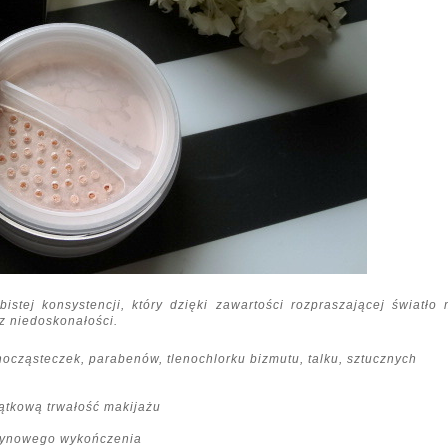
tej konsystencji, który dzięki zawartości rozpraszającej światło m
z niedoskonałości.
ocząsteczek, parabenów, tlenochlorku bizmutu, talku, sztucznych
jątkową trwałość makijażu
atynowego wykończenia