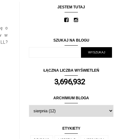
JESTEM TUTAJ
ię o
ów w
SZUKAJ NA BLOGU
 LL?
ŁĄCZNA LICZBA WYŚWIETLEŃ
3,696,932
ARCHIWUM BLOGA
ETYKIETY