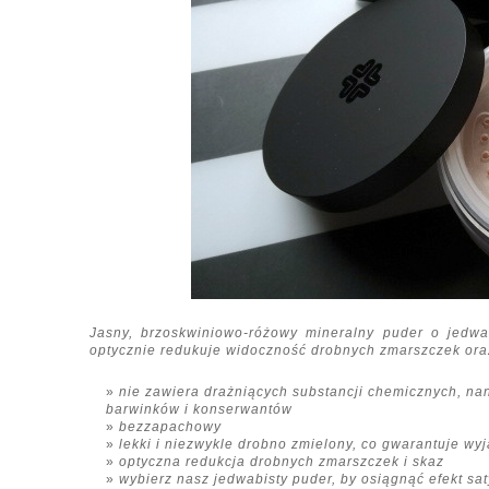
Jasny, brzoskwiniowo-różowy mineralny puder o jedwabis
optycznie redukuje widoczność drobnych zmarszczek ora
nie zawiera drażniących substancji chemicznych, nan
barwinków i konserwantów
bezzapachowy
lekki i niezwykle drobno zmielony, co gwarantuje wy
optyczna redukcja drobnych zmarszczek i skaz
wybierz nasz jedwabisty puder, by osiągnąć efekt s