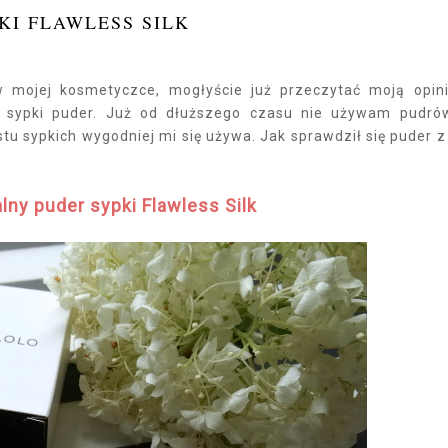
KI FLAWLESS SILK
w mojej kosmetyczce, mogłyście już przeczytać moją opin
a sypki puder. Już od dłuższego czasu nie używam pudr
tu sypkich wygodniej mi się używa. Jak sprawdził się puder z
lny puder sypki Flawless Silk