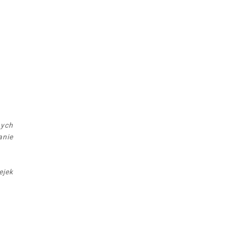
nych
anie
ejek