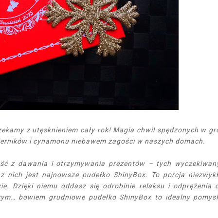
czekamy z utęsknieniem cały rok! Magia chwil spędzonych w gr
 pierników i cynamonu niebawem zagości w naszych domach.
ść z dawania i otrzymywania prezentów – tych wyczekiwan
 z nich jest najnowsze pudełko ShinyBox. To porcja niezwyk
ie. Dzięki niemu oddasz się odrobinie relaksu i odprężenia 
zym… bowiem grudniowe pudełko ShinyBox to idealny pomys