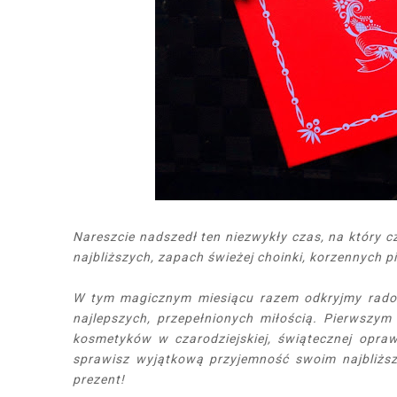
Nareszcie nadszedł ten niezwykły czas, na który 
najbliższych, zapach świeżej choinki, korzennych
W tym magicznym miesiącu razem odkryjmy rado
najlepszych, przepełnionych miłością. Pierwszym
kosmetyków w czarodziejskiej, świątecznej opraw
sprawisz wyjątkową przyjemność swoim najbliżs
prezent!