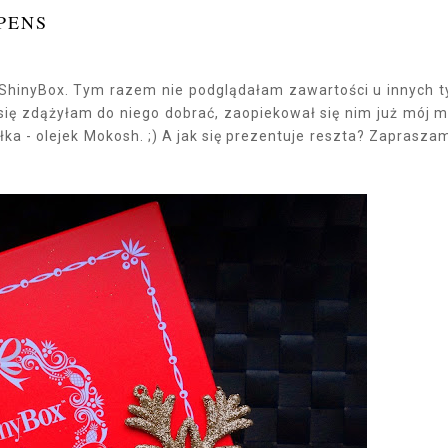
PENS
ShinyBox. Tym razem nie podglądałam zawartości u innych t
 się zdążyłam do niego dobrać, zaopiekował się nim już mój m
ka - olejek Mokosh. ;) A jak się prezentuje reszta? Zaprasza