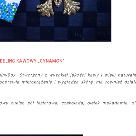
EELING KAWOWY „CYNAMON”
ShinyBox. Stworzony z wysokiej jakości kawy i wielu natural
oprawia mikrokrążenie i wygładza skórę, ma również dział
y cukier, sól jeziorowa, czekolada, olejek makadamia, ol