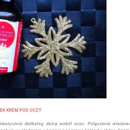
NEK KREM POD OCZY
uelastycznia delikatną skórę wokół oczu. Połączenie właściw