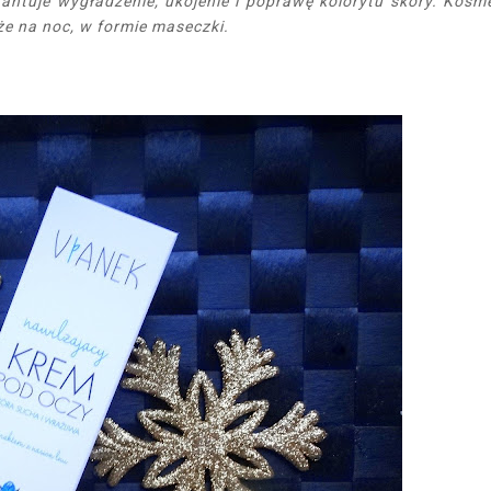
rantuje wygładzenie, ukojenie i poprawę kolorytu skóry. Kosm
że na noc, w formie maseczki.