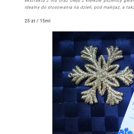
ekstraktu z lnu oraz oleju z kiełków pszenicy gwa
idealny do stosowania na dzień, pod makijaż, a tak
25 zł / 15ml