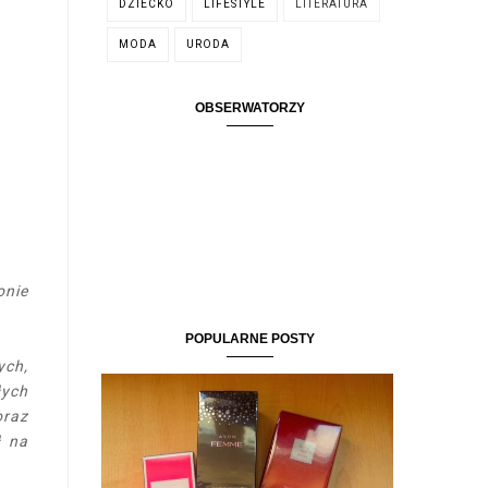
DZIECKO
LIFESTYLE
LITERATURA
MODA
URODA
OBSERWATORZY
onie
POPULARNE POSTY
ych,
łych
oraz
ł na