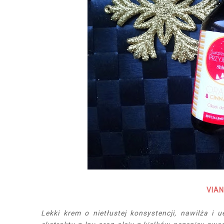
VIA
Lekki krem o nietłustej konsystencji, nawilża i 