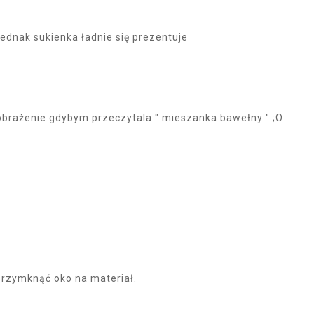
 jednak sukienka ładnie się prezentuje
brażenie gdybym przeczytala " mieszanka bawełny " ;O
przymknąć oko na materiał.