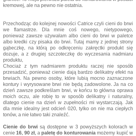
kremowej, ale na pewno nie ostatnia.
Przechodząc do kolejnej nowości Catrice czyli cieni do brwi
we flamastrze. Dla mnie coś nowego, nietypowego,
ponieważ zawsze używałam albo cieni do brwi w paletce
albo kredki czy pisaka do brwi. Tutaj mamy z jednej strony
gąbeczkę, na którą po odkręceniu zakręctki produkt się
dozuje, a z drugiej szczoteczkę do wyczesania nadmiaru
produktu,
Chociaż z tym nadmiarem produktu raczej nie sposób
przesadzić, ponieważ cienie dają bardzo delikatny efekt na
brwiach. Na pewno osoby, które lubią mocno zaznaczone
kontury i wyrysowane brwi nie będą zadowolone. Ja na co
dzień zawsze podkreślam brwi, w końcu to główna oprawa
moich oczu, ale robię to w sposób delikatny i naturalny,
dlatego cienie na dzień w zupełności mi wystarczają. Jak
dla mnie idealny jest odcień 020, tylko on nie ma ciepłych
tonów, a nie łatwo taki znaleźć.
Cienie do brwi
są dostępne w 3 powyższych kolorach w
cenie
16, 90 zł,
a
paletę do konturowania
możemy kupić w