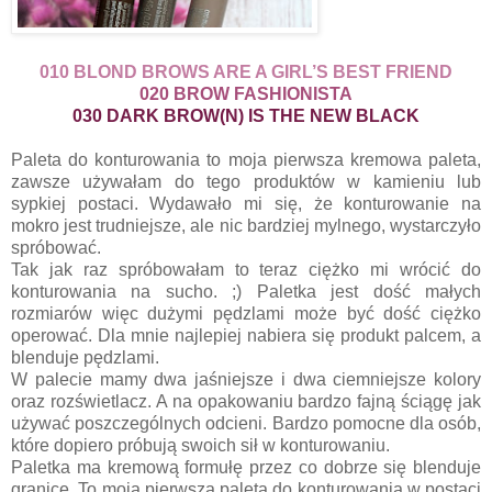
010 BLOND BROWS ARE A GIRL’S BEST FRIEND
020 BROW FASHIONISTA
030 DARK BROW(N) IS THE NEW BLACK
Paleta do konturowania to moja pierwsza kremowa paleta,
zawsze używałam do tego produktów w kamieniu lub
sypkiej postaci. Wydawało mi się, że konturowanie na
mokro jest trudniejsze, ale nic bardziej mylnego, wystarczyło
spróbować.
Tak jak raz spróbowałam to teraz ciężko mi wrócić do
konturowania na sucho. ;) Paletka jest dość małych
rozmiarów więc dużymi pędzlami może być dość ciężko
operować. Dla mnie najlepiej nabiera się produkt palcem, a
blenduje pędzlami.
W palecie mamy dwa jaśniejsze i dwa ciemniejsze kolory
oraz rozświetlacz. A na opakowaniu bardzo fajną ściągę jak
używać poszczególnych odcieni. Bardzo pomocne dla osób,
które dopiero próbują swoich sił w konturowaniu.
Paletka ma kremową formułę przez co dobrze się blenduje
granice. To moja pierwsza paleta do konturowania w postaci