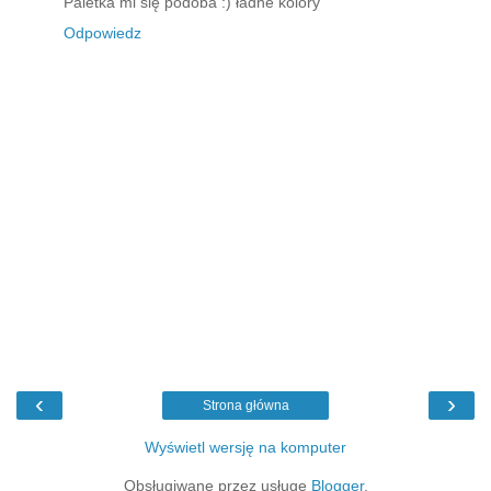
Paletka mi się podoba :) ładne kolory
Odpowiedz
‹
›
Strona główna
Wyświetl wersję na komputer
Obsługiwane przez usługę
Blogger
.