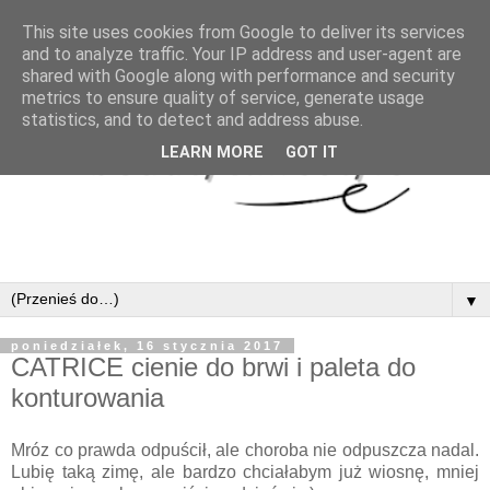
This site uses cookies from Google to deliver its services
and to analyze traffic. Your IP address and user-agent are
shared with Google along with performance and security
metrics to ensure quality of service, generate usage
statistics, and to detect and address abuse.
LEARN MORE
GOT IT
▼
poniedziałek, 16 stycznia 2017
CATRICE cienie do brwi i paleta do
konturowania
Mróz co prawda odpuścił, ale choroba nie odpuszcza nadal.
Lubię taką zimę, ale bardzo chciałabym już wiosnę, mniej