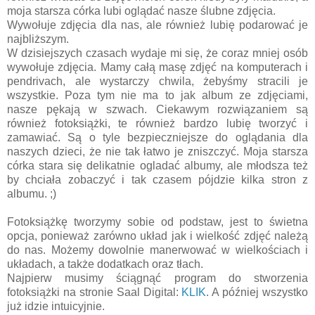
moja starsza córka lubi oglądać nasze ślubne zdjęcia.
Wywołuje zdjęcia dla nas, ale również lubię podarować je
najbliższym.
W dzisiejszych czasach wydaje mi się, że coraz mniej osób
wywołuje zdjęcia. Mamy całą masę zdjęć na komputerach i
pendrivach, ale wystarczy chwila, żebyśmy stracili je
wszystkie. Poza tym nie ma to jak album ze zdjęciami,
nasze pękają w szwach. Ciekawym rozwiązaniem są
również fotoksiążki, te również bardzo lubię tworzyć i
zamawiać. Są o tyle bezpieczniejsze do oglądania dla
naszych dzieci, że nie tak łatwo je zniszczyć. Moja starsza
córka stara się delikatnie ogladać albumy, ale młodsza też
by chciała zobaczyć i tak czasem pójdzie kilka stron z
albumu. ;)
Fotoksiążkę tworzymy sobie od podstaw, jest to świetna
opcja, ponieważ zarówno układ jak i wielkość zdjęć należą
do nas. Możemy dowolnie manerwować w wielkościach i
układach, a także dodatkach oraz tłach.
Najpierw musimy ściągnąć program do stworzenia
fotoksiążki na stronie Saal Digital:
KLIK
. A później wszystko
już idzie intuicyjnie.