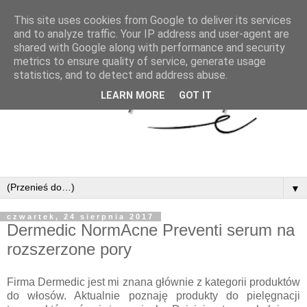
This site uses cookies from Google to deliver its services
and to analyze traffic. Your IP address and user-agent are
shared with Google along with performance and security
metrics to ensure quality of service, generate usage
statistics, and to detect and address abuse.
LEARN MORE
GOT IT
▼
czwartek, 24 sierpnia 2017
Dermedic NormAcne Preventi serum na
rozszerzone pory
Firma Dermedic jest mi znana głównie z kategorii produktów
do włosów. Aktualnie poznaję produkty do pielęgnacji