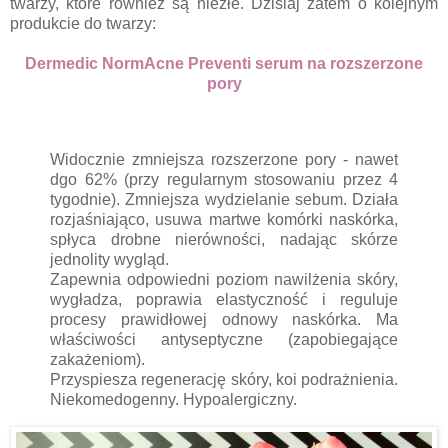
twarzy, które również są niezłe. Dzisiaj zatem o kolejnym
produkcie do twarzy:
Dermedic NormAcne Preventi serum na rozszerzone
pory
Widocznie zmniejsza rozszerzone pory - nawet
dgo 62% (przy regularnym stosowaniu przez 4
tygodnie). Zmniejsza wydzielanie sebum. Działa
rozjaśniająco, usuwa martwe komórki naskórka,
spłyca drobne nierówności, nadając skórze
jednolity wygląd.
Zapewnia odpowiedni poziom nawilżenia skóry,
wygładza, poprawia elastyczność i reguluje
procesy prawidłowej odnowy naskórka. Ma
właściwości antyseptyczne (zapobiegające
zakażeniom).
Przyspiesza regenerację skóry, koi podrażnienia.
Niekomedogenny. Hypoalergiczny.