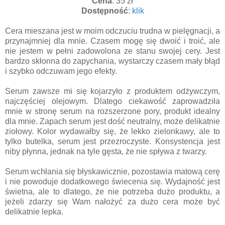
Cena
: 35 zł
Dostępność
:
klik
Cera mieszana jest w moim odczuciu trudna w pielęgnacji, a
przynajmniej dla mnie. Czasem mogę się dwoić i troić, ale
nie jestem w pełni zadowolona ze stanu swojej cery. Jest
bardzo skłonna do zapychania, wystarczy czasem mały błąd
i szybko odczuwam jego efekty.
Serum zawsze mi się kojarzyło z produktem odżywczym,
najczęściej olejowym. Dlatego ciekawość zaprowadziła
mnie w stronę serum na rozszerzone pory, produkt idealny
dla mnie. Zapach serum jest dość neutralny, może delikatnie
ziołowy. Kolor wydawałby się, że lekko zielonkawy, ale to
tylko butelka, serum jest przezroczyste. Konsystencja jest
niby płynna, jednak na tyle gęsta, że nie spływa z twarzy.
Serum wchłania się błyskawicznie, pozostawia matową cerę
i nie powoduje dodatkowego świecenia się. Wydajność jest
świetna, ale to dlatego, że nie potrzeba dużo produktu, a
jeżeli zdarzy się Wam nałożyć za dużo cera może być
delikatnie lepka.