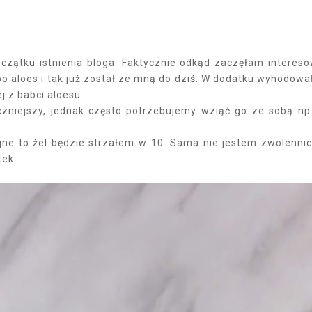
czątku istnienia bloga. Faktycznie odkąd zaczęłam interes
po aloes i tak już został ze mną do dziś. W dodatku wyhodow
 z babci aloesu.
zniejszy, jednak często potrzebujemy wziąć go ze sobą np
cyjne to żel będzie strzałem w 10. Sama nie jestem zwolenni
ątek.