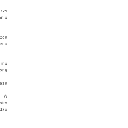
Przy
aniu
ażda
genu
zemu
zoną
baza
m. W
Moim
rdzo