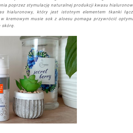
enia poprzez stymulację naturalnej produkcji kwasu hialurono
hialuronowy, który jest istotnym elementem tkanki łącz
ny w kremowym musie sok z aloesu pomaga przywrócić optym
ą skórę.