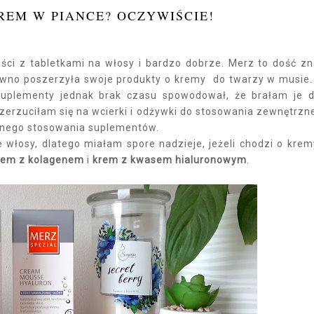
REM W PIANCE? OCZYWIŚCIE!
ści z tabletkami na włosy i bardzo dobrze. Merz to dość z
wno poszerzyła swoje produkty o kremy do twarzy w musie.
suplementy jednak brak czasu spowodował, że brałam je 
rzerzuciłam się na wcierki i odżywki do stosowania zewnętrzn
larnego stosowania suplementów.
e włosy, dlatego miałam spore nadzieje, jeżeli chodzi o krem
rem z kolagenem
i
krem z kwasem hialuronowym
.