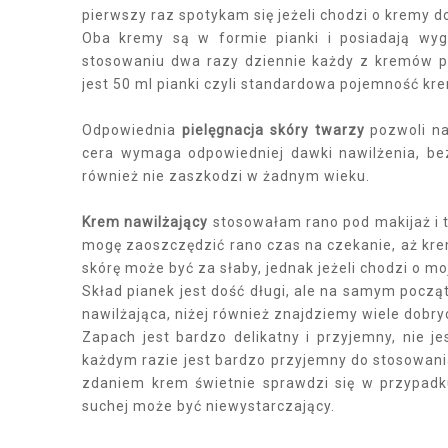
pierwszy raz spotykam się jeżeli chodzi o kremy d
Oba kremy są w formie pianki i posiadają wygo
stosowaniu dwa razy dziennie każdy z kremów 
jest 50 ml pianki czyli standardowa pojemność kr
Odpowiednia
pielęgnacja skóry twarzy
pozwoli na
cera wymaga odpowiedniej dawki nawilżenia, bez
również nie zaszkodzi w żadnym wieku.
Krem nawilżający
stosowałam rano pod makijaż i t
mogę zaoszczędzić rano czas na czekanie, aż kre
skórę może być za słaby, jednak jeżeli chodzi o m
Skład pianek jest dość długi, ale na samym począ
nawilżająca, niżej również znajdziemy wiele dobr
Zapach jest bardzo delikatny i przyjemny, nie 
każdym razie jest bardzo przyjemny do stosowania
zdaniem krem świetnie sprawdzi się w przypadku 
suchej może być niewystarczający.