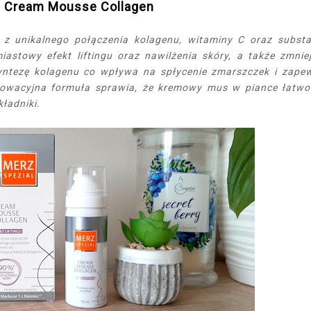
l Cream Mousse Collagen
z unikalnego połączenia kolagenu, witaminy C oraz substa
astowy efekt liftingu oraz nawilżenia skóry, a także zmnie
yntezę kolagenu co wpływa na spłycenie zmarszczek i zape
nowacyjna formuła sprawia, że kremowy mus w piance łatwo
ładniki.