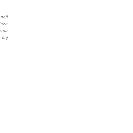
ncji
jsza
wnia
 się