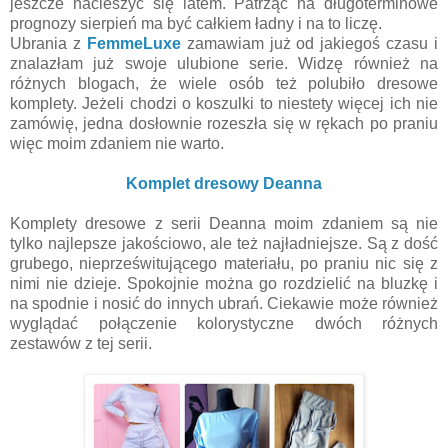
jeszcze nacieszyć się latem. Patrząc na długoterminowe
prognozy sierpień ma być całkiem ładny i na to liczę.
Ubrania z
FemmeLuxe
zamawiam już od jakiegoś czasu i
znalazłam już swoje ulubione serie. Widzę również na
różnych blogach, że wiele osób też polubiło dresowe
komplety. Jeżeli chodzi o koszulki to niestety więcej ich nie
zamówię, jedna dosłownie rozeszła się w rękach po praniu
więc moim zdaniem nie warto.
Komplet dresowy Deanna
Komplety dresowe z serii Deanna moim zdaniem są nie
tylko najlepsze jakościowo, ale też najładniejsze. Są z dość
grubego, nieprześwitującego materiału, po praniu nic się z
nimi nie dzieje. Spokojnie można go rozdzielić na bluzkę i
na spodnie i nosić do innych ubrań. Ciekawie może również
wyglądać połączenie kolorystyczne dwóch różnych
zestawów z tej serii.