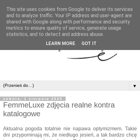
This site uses cookies from Google to deliver its services
and to analyze traffic. Your IP address and user-agent are
shared with Google along with performance and security
metrics to ensure quality of service, generate usage
statistics, and to detect and address abuse.
LEARN MORE
GOT IT
▼
sobota, 1 sierpnia 2020
FemmeLuxe zdjęcia realne kontra
katalogowe
Aktualna pogoda totalnie nie napawa optymizmem. Takie
dni przypominają mi, że niedługo jesień, a tak bardzo chcę