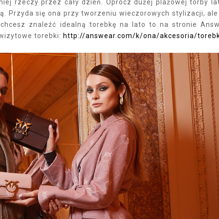
ej rzeczy przez cały dzień. Oprócz dużej plażowej torby l
. Przyda się ona przy tworzeniu wieczorowych stylizacji, ale
 chcesz znaleźć idealną torebkę na lato to na stronie Ans
 wizytowe torebki:
http://answear.com/k/ona/akcesoria/torebk