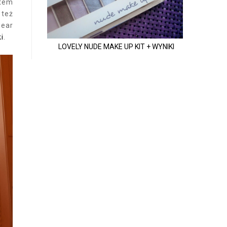
atem
 też
wear
i
.
LOVELY NUDE MAKE UP KIT + WYNIKI