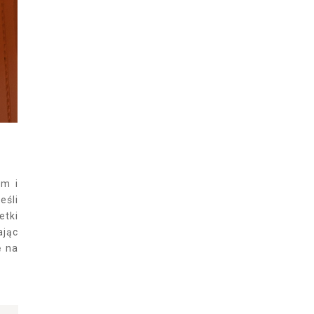
em i
eśli
etki
ając
ę na