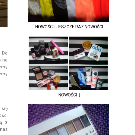
NOWOŚCI I JESZCZE RAZ NOWOŚCI
. Do
ę na
żemy
zymy
NOWOŚCI ;)
 się
ości
ną z
 nas