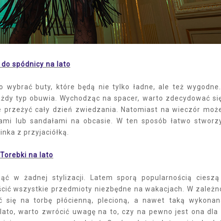
 do spódnicy na lato
 wybrać buty, które będą nie tylko ładne, ale też wygodne
ażdy typ obuwia. Wychodząc na spacer, warto zdecydować si
ie przeżyć cały dzień zwiedzania. Natomiast na wieczór mo
kami lub sandałami na obcasie. W ten sposób łatwo stwor
inka z przyjaciółką.
Torebki na lato
ć w żadnej stylizacji. Latem sporą popularnością cieszą
ścić wszystkie przedmioty niezbędne na wakacjach. W zależn
 się na torbę płócienną, plecioną, a nawet taką wykona
 lato, warto zwrócić uwagę na to, czy na pewno jest ona dla