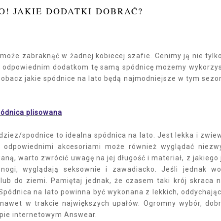
O! JAKIE DODATKI DOBRAĆ?
może zabraknąć w żadnej kobiecej szafie. Cenimy ją nie tylk
ęki odpowiednim dodatkom tę samą spódnicę możemy wykorzy
 Zobacz jakie spódnice na lato będą najmodniejsze w tym sezon
ódnica plisowana
iez/spodnice to idealna spódnica na lato. Jest lekka i zwie
z odpowiednimi akcesoriami może również wyglądać niezw
ną, warto zwrócić uwagę na jej długość i materiał, z jakiego 
 nogi, wyglądają seksownie i zawadiacko. Jeśli jednak wo
 lub do ziemi. Pamiętaj jednak, że czasem taki krój skraca n
Spódnica na lato powinna być wykonana z lekkich, oddychają
 nawet w trakcie największych upałów. Ogromny wybór, dob
epie internetowym Answear.