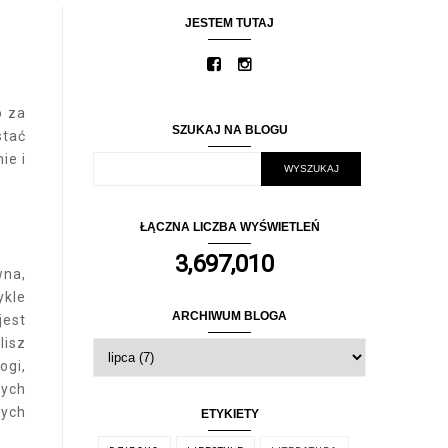
JESTEM TUTAJ
o za
SZUKAJ NA BLOGU
stać
ie i
ŁĄCZNA LICZBA WYŚWIETLEŃ
3,697,010
wna,
ykle
ARCHIWUM BLOGA
jest
lisz
ogi,
cych
rych
ETYKIETY