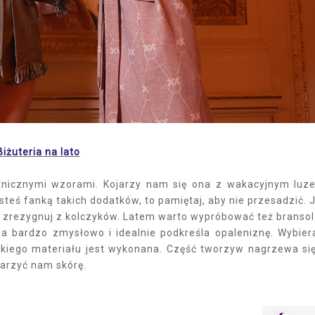
Biżuteria na lato
etnicznymi wzorami. Kojarzy nam się ona z wakacyjnym luz
steś fanką takich dodatków, to pamiętaj, aby nie przesadzić. J
to zrezygnuj z kolczyków. Latem warto wypróbować też bransol
ąda bardzo zmysłowo i idealnie podkreśla opaleniznę. Wybier
 jakiego materiału jest wykonana. Część tworzyw nagrzewa si
arzyć nam skórę.