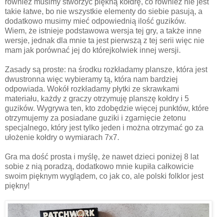
również musimy stworzyć piękną kołdrę, co również nie jest
takie łatwe, bo nie wszystkie elementy do siebie pasują, a
dodatkowo musimy mieć odpowiednią ilość guzików.
Wiem, że istnieje podstawowa wersja tej gry, a także inne
wersje, jednak dla mnie ta jest pierwszą z tej serii więc nie
mam jak porównać jej do którejkolwiek innej wersji.
Zasady są proste: na środku rozkładamy plansze, która jest
dwustronna więc wybieramy tą, która nam bardziej
odpowiada. Wokół rozkładamy płytki ze skrawkami
materiału, każdy z graczy otrzymuję planszę kołdry i 5
guzików. Wygrywa ten, kto zdobędzie więcej punktów, które
otrzymujemy za posiadane guziki i zgarnięcie żetonu
specjalnego, który jest tylko jeden i można otrzymać go za
ułożenie kołdry o wymiarach 7x7.
Gra ma dość prosta i myślę, że nawet dzieci poniżej 8 lat
sobie z nią poradzą, dodatkowo mnie kupiła całkowicie
swoim pięknym wyglądem, co jak co, ale polski folklor jest
piękny!