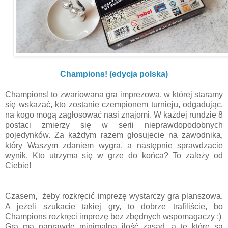
Champions! (edycja polska)
Champions! to zwariowana gra imprezowa, w której staramy
się wskazać, kto zostanie czempionem turnieju, odgadując,
na kogo mogą zagłosować nasi znajomi. W każdej rundzie 8
postaci zmierzy się w serii nieprawdopodobnych
pojedynków. Za każdym razem głosujecie na zawodnika,
który Waszym zdaniem wygra, a następnie sprawdzacie
wynik. Kto utrzyma się w grze do końca? To zależy od
Ciebie!
Czasem, żeby rozkręcić imprezę wystarczy gra planszowa.
A jeżeli szukacie takiej gry, to dobrze trafiliście, bo
Champions rozkręci imprezę bez zbędnych wspomagaczy ;)
Gra ma naprawdę minimalną ilość zasad, a te które są