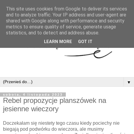
This site uses cookies from Google to deliver its services
and to analyze traffic. Your IP address and user-agent are
shared with Google along with performance and security
metrics to ensure quality of service, generate usage
statistics, and to detect and address abuse.
LEARN MORE
GOT IT
▼
sobota, 4 listopada 2023
Rebel propozycje planszówek na
jesienne wieczory
Doczekałam się niestety tego czasu kiedy pociechy nie
biegają pod podwórku do wieczora, ale musimy