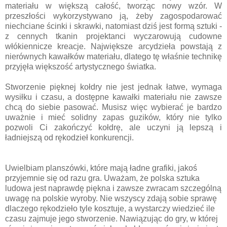
materiału w większą całość, tworząc nowy wzór. W
przeszłości wykorzystywano ją, żeby zagospodarować
niechciane ścinki i skrawki, natomiast dziś jest formą sztuki -
z cennych tkanin projektanci wyczarowują cudowne
włókiennicze kreacje. Największe arcydzieła powstają z
nierównych kawałków materiału, dlatego tę właśnie technikę
przyjęła większość artystycznego światka.
Stworzenie pięknej kołdry nie jest jednak łatwe, wymaga
wysiłku i czasu, a dostępne kawałki materiału nie zawsze
chcą do siebie pasować. Musisz więc wybierać je bardzo
uważnie i mieć solidny zapas guzików, który nie tylko
pozwoli Ci zakończyć kołdrę, ale uczyni ją lepszą i
ładniejszą od rękodzieł konkurencji.
Uwielbiam planszówki, które mają ładne grafiki, jakoś
przyjemnie się od razu gra. Uważam, że polska sztuka
ludowa jest naprawdę piękna i zawsze zwracam szczególną
uwagę na polskie wyroby. Nie wszyscy zdają sobie sprawę
dlaczego rękodzieło tyle kosztuje, a wystarczy wiedzieć ile
czasu zajmuje jego stworzenie. Nawiązując do gry, w której