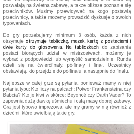
pozwalają na świetną zabawę, a także bliższe poznanie się
przeciwników. Musimy przewidywać na kogo postawią
przeciwnicy, a także możemy prowadzić dyskusje o swoich
typowaniach.
Do gry potrzebujemy minimum 3 osób, każda z nich
otrzymuje tabliczkę, mazak, kartę z postaciami i
otrzymuje
dwie karty do głosowania. Na tabliczkach
do zapisania
postaci biorących udział w mistrzostwach, możemy je
wybrać z podpowiedzi lub wymyślić samodzielnie. Runda
dzieli się na ćwierćfinały, półfinały i finał. Uczestnicy
obstawiają, kto przejdzie do półfinału, a następnie do finału.
Najlepsze w całej grze są pytania, ponieważ mamy w niej
pytania typu: Kto liczy na palcach: Potwór Frankensteina czy
Babcia? Kto je kiwi w skórce: Beyoncé czy Darth Vader? To
zapewnia dużą dawkę uśmiechu i całą masę dobrej zabawy.
Gra jest typowo imprezowa, ale my gramy w nią również z
dziećmi, które uwielbiają takie gry.