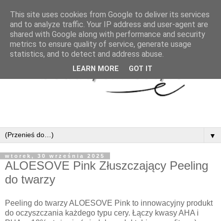
This site uses cookies from Google to deliver its services
and to analyze traffic. Your IP address and user-agent are
shared with Google along with performance and security
metrics to ensure quality of service, generate usage
statistics, and to detect and address abuse.
LEARN MORE
GOT IT
▼
wtorek, 30 września 2025
ALOESOVE Pink Złuszczający Peeling
do twarzy
Peeling do twarzy ALOESOVE Pink to innowacyjny produkt
do oczyszczania każdego typu cery. Łączy kwasy AHA i