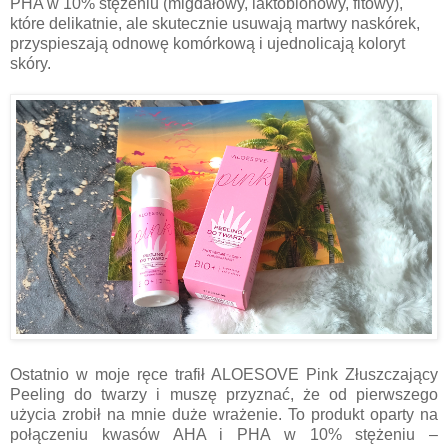
PHA w 10% stężeniu (migdałowy, laktobionowy, fitowy),
które delikatnie, ale skutecznie usuwają martwy naskórek,
przyspieszają odnowę komórkową i ujednolicają koloryt
skóry.
Ostatnio w moje ręce trafił ALOESOVE Pink Złuszczający
Peeling do twarzy i muszę przyznać, że od pierwszego
użycia zrobił na mnie duże wrażenie. To produkt oparty na
połączeniu kwasów AHA i PHA w 10% stężeniu –