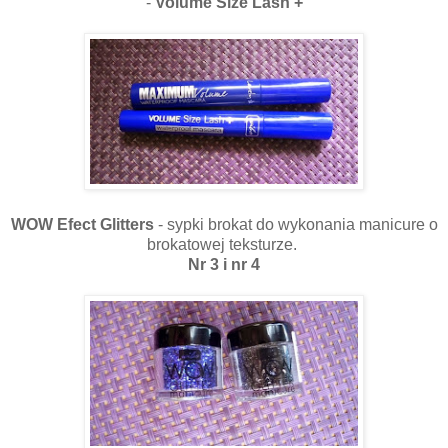
-
Volume Size Lash +
WOW Efect Glitters
- sypki brokat do wykonania manicure o
brokatowej teksturze.
Nr 3 i nr 4