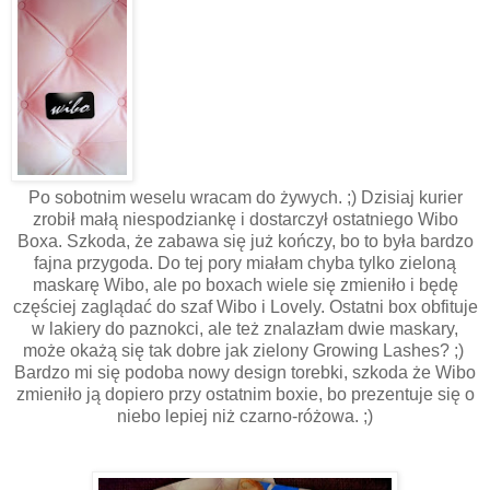
Po sobotnim weselu wracam do żywych. ;) Dzisiaj kurier
zrobił małą niespodziankę i dostarczył ostatniego Wibo
Boxa. Szkoda, że zabawa się już kończy, bo to była bardzo
fajna przygoda. Do tej pory miałam chyba tylko zieloną
maskarę Wibo, ale po boxach wiele się zmieniło i będę
częściej zaglądać do szaf Wibo i Lovely. Ostatni box obfituje
w lakiery do paznokci, ale też znalazłam dwie maskary,
może okażą się tak dobre jak zielony Growing Lashes? ;)
Bardzo mi się podoba nowy design torebki, szkoda że Wibo
zmieniło ją dopiero przy ostatnim boxie, bo prezentuje się o
niebo lepiej niż czarno-różowa. ;)