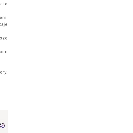
k to
iem.
taje
ksze
moim
ory,