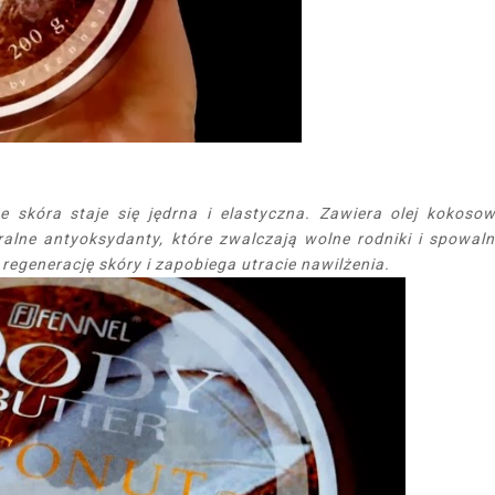
 skóra staje się jędrna i elastyczna. Zawiera olej kokoso
ralne antyoksydanty, które zwalczają wolne rodniki i spowaln
regenerację skóry i zapobiega utracie nawilżenia.