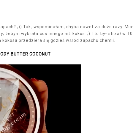
apach? ;)) Tak, wspominałam, chyba nawet za dużo razy. Mi
żebym wybrała coś innego niż kokos. ;) I to był strzał w 10
 kokosa przedziera się gdzieś wśród zapachu chemii.
BODY BUTTER COCONUT