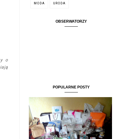
MODA
URODA
OBSERWATORZY
wy o
iają
POPULARNE POSTY