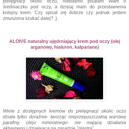
pielęgnacji okolic oczu, niedawno pisałam Wam o
średniaczku pod oczy, a dzisiaj mam do przestawienia
kolejny krem. Czy spisał się dobrze czy jednak jestem
zmuszona szukać dalej? ;)
ALOIVE naturalny ujędrniający krem pod oczy (olej
arganowy, hialuron, kalpariane)
Wiele z dostępnych kremów do pielęgnacji okolic oczu
działa tylko doraźnie- tworząc nieprzepuszczalną warstwę
parafiny, oleju mineralnego- nie mającą działania
aktywnego i działającą na zasadzie "plastra".