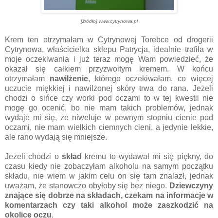
[źródło] www.cytrynowa.pl
Krem ten otrzymałam w Cytrynowej Torebce od drogerii
Cytrynowa, właścicielka sklepu Patrycja, idealnie trafiła w
moje oczekiwania i już teraz mogę Wam powiedzieć, że
okazał się całkiem przyzwoitym kremem. W końcu
otrzymałam
nawilżenie
, którego oczekiwałam, co więcej
uczucie miękkiej i nawilżonej skóry trwa do rana. Jeżeli
chodzi o sińce czy worki pod oczami to w tej kwestii nie
mogę go ocenić, bo nie mam takich problemów, jednak
wydaje mi się, że niweluje w pewnym stopniu cienie pod
oczami, nie mam wielkich ciemnych cieni, a jedynie lekkie,
ale rano wydają się mniejsze.
Jeżeli chodzi o
skład
kremu to wydawał mi się piękny, do
czasu kiedy nie zobaczyłam alkoholu na samym początku
składu, nie wiem w jakim celu on się tam znalazł, jednak
uważam, że stanowczo obyłoby się bez niego.
Dziewczyny
znające się dobrze na składach, czekam na informacje w
komentarzach czy taki alkohol może zaszkodzić na
okolice oczu
.