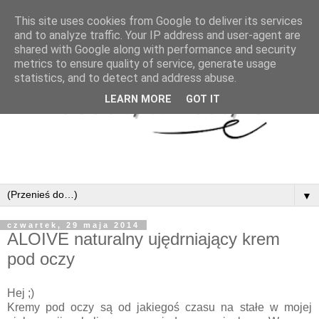
This site uses cookies from Google to deliver its services
and to analyze traffic. Your IP address and user-agent are
shared with Google along with performance and security
metrics to ensure quality of service, generate usage
statistics, and to detect and address abuse.
LEARN MORE
GOT IT
▼
czwartek, 29 maja 2014
ALOIVE naturalny ujędrniający krem
pod oczy
Hej ;)
Kremy pod oczy są od jakiegoś czasu na stałe w mojej