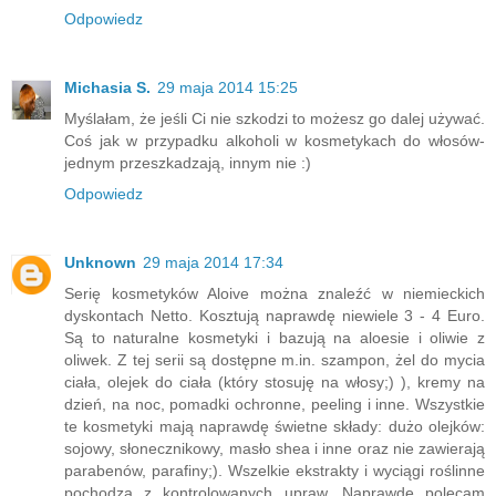
Odpowiedz
Michasia S.
29 maja 2014 15:25
Myślałam, że jeśli Ci nie szkodzi to możesz go dalej używać.
Coś jak w przypadku alkoholi w kosmetykach do włosów-
jednym przeszkadzają, innym nie :)
Odpowiedz
Unknown
29 maja 2014 17:34
Serię kosmetyków Aloive można znaleźć w niemieckich
dyskontach Netto. Kosztują naprawdę niewiele 3 - 4 Euro.
Są to naturalne kosmetyki i bazują na aloesie i oliwie z
oliwek. Z tej serii są dostępne m.in. szampon, żel do mycia
ciała, olejek do ciała (który stosuję na włosy;) ), kremy na
dzień, na noc, pomadki ochronne, peeling i inne. Wszystkie
te kosmetyki mają naprawdę świetne składy: dużo olejków:
sojowy, słonecznikowy, masło shea i inne oraz nie zawierają
parabenów, parafiny;). Wszelkie ekstrakty i wyciągi roślinne
pochodzą z kontrolowanych upraw. Naprawdę polecam