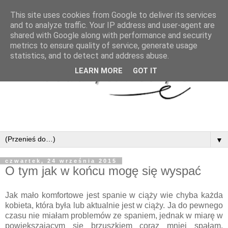
This site uses cookies from Google to deliver its services
and to analyze traffic. Your IP address and user-agent are
shared with Google along with performance and security
metrics to ensure quality of service, generate usage
statistics, and to detect and address abuse.
LEARN MORE
GOT IT
▼
czwartek, 24 września 2015
O tym jak w końcu mogę się wyspać
Jak mało komfortowe jest spanie w ciąży wie chyba każda
kobieta, która była lub aktualnie jest w ciąży. Ja do pewnego
czasu nie miałam problemów ze spaniem, jednak w miarę w
powiększającym się brzuszkiem coraz mniej spałam.