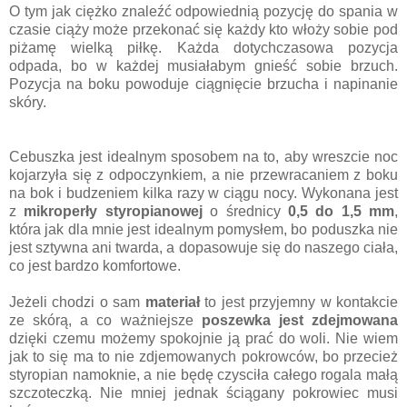
O tym jak ciężko znaleźć odpowiednią pozycję do spania w
czasie ciąży może przekonać się każdy kto włoży sobie pod
piżamę wielką piłkę. Każda dotychczasowa pozycja
odpada, bo w każdej musiałabym gnieść sobie brzuch.
Pozycja na boku powoduje ciągnięcie brzucha i napinanie
skóry.
Cebuszka jest idealnym sposobem na to, aby wreszcie noc
kojarzyła się z odpoczynkiem, a nie przewracaniem z boku
na bok i budzeniem kilka razy w ciągu nocy. Wykonana jest
z
mikroperły styropianowej
o średnicy
0,5 do 1,5 mm
,
która jak dla mnie jest idealnym pomysłem, bo poduszka nie
jest sztywna ani twarda, a dopasowuje się do naszego ciała,
co jest bardzo komfortowe.
Jeżeli chodzi o sam
materiał
to jest przyjemny w kontakcie
ze skórą, a co ważniejsze
poszewka jest zdejmowana
dzięki czemu możemy spokojnie ją prać do woli. Nie wiem
jak to się ma to nie zdjemowanych pokrowców, bo przecież
styropian namoknie, a nie będę czysciła całego rogala małą
szczoteczką. Nie mniej jednak ściągany pokrowiec musi