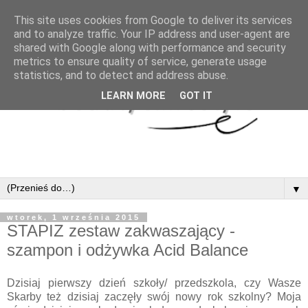
This site uses cookies from Google to deliver its services
and to analyze traffic. Your IP address and user-agent are
shared with Google along with performance and security
metrics to ensure quality of service, generate usage
statistics, and to detect and address abuse.
LEARN MORE
GOT IT
▼
wtorek, 1 września 2015
STAPIZ zestaw zakwaszający -
szampon i odżywka Acid Balance
Dzisiaj pierwszy dzień szkoły/ przedszkola, czy Wasze
Skarby też dzisiaj zaczęły swój nowy rok szkolny? Moja