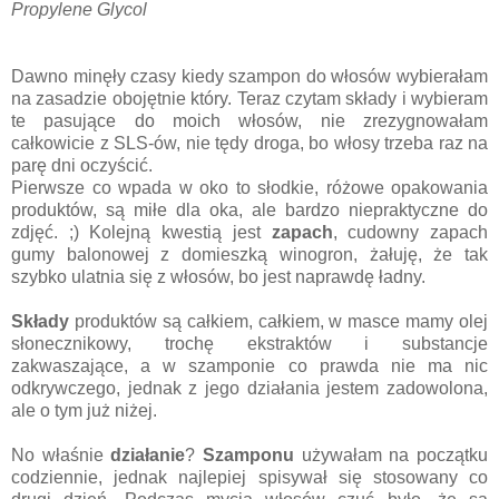
Propylene Glycol
Dawno minęły czasy kiedy szampon do włosów wybierałam
na zasadzie obojętnie który. Teraz czytam składy i wybieram
te pasujące do moich włosów, nie zrezygnowałam
całkowicie z SLS-ów, nie tędy droga, bo włosy trzeba raz na
parę dni oczyścić.
Pierwsze co wpada w oko to słodkie, różowe opakowania
produktów, są miłe dla oka, ale bardzo niepraktyczne do
zdjęć. ;) Kolejną kwestią jest
zapach
, cudowny zapach
gumy balonowej z domieszką winogron, żałuję, że tak
szybko ulatnia się z włosów, bo jest naprawdę ładny.
Składy
produktów są całkiem, całkiem, w masce mamy olej
słonecznikowy, trochę ekstraktów i substancje
zakwaszające, a w szamponie co prawda nie ma nic
odkrywczego, jednak z jego działania jestem zadowolona,
ale o tym już niżej.
No właśnie
działanie
?
Szamponu
używałam na początku
codziennie, jednak najlepiej spisywał się stosowany co