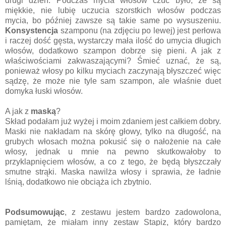
drugi dzień. Podczas mycia włosów czuć było, że są
miękkie, nie lubię uczucia szorstkich włosów podczas
mycia, bo później zawsze są takie same po wysuszeniu.
Konsystencja
szamponu (na zdjęciu po lewej) jest perłowa
i raczej dość gęsta, wystarczy mała ilość do umycia długich
włosów, dodatkowo szampon dobrze się pieni. A jak z
właściwościami zakwaszającymi? Śmieć uznać, że są,
ponieważ włosy po kilku myciach zaczynają błyszczeć więc
sądzę, że może nie tyle sam szampon, ale właśnie duet
domyka łuski włosów.
A jak z
maską
?
Skład podałam już wyżej i moim zdaniem jest całkiem dobry.
Maski nie nakładam na skórę głowy, tylko na długość, na
grubych włosach można pokusić się o nałożenie na całe
włosy, jednak u mnie na pewno skutkowałoby to
przyklapnięciem włosów, a co z tego, że będą błyszczały
smutne strąki. Maska nawilża włosy i sprawia, że ładnie
lśnią, dodatkowo nie obciąża ich zbytnio.
Podsumowując
, z zestawu jestem bardzo zadowolona,
pamiętam, że miałam inny zestaw Stapiz, który bardzo