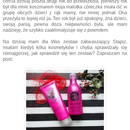
córcia dzisiaj poszła drugi rok do przedszkola, pierwszy rok
był dla mnie koszmarem moja malutka córeczka miała iść w
grupę obcych dzieci z rąk mamy, nie mniej jednak Ona
przeżyła to lepiej niż ja. Ten rok był już spokojny, zna dzieci,
swoją panią, pewna doza niepewności była, ale mam
nadzieję, że szybko zaaklimatyzuje się z powrotem.
Na dzisiaj mam dla Was zestaw zakwaszający Stapiz,
miałam kiedyś kilka kosmetyków i chyba sprawdzały się
nienajgorzej, jak sprawdził się ten zestaw? Zapraszam na
post.