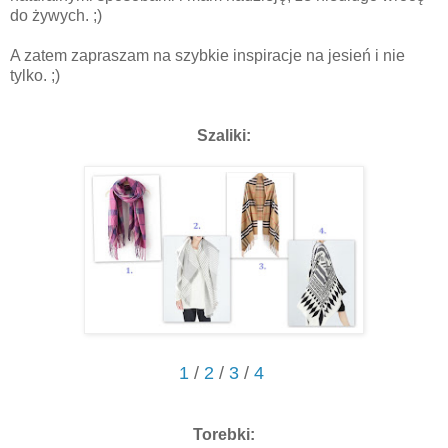
do żywych. ;)
A zatem zapraszam na szybkie inspiracje na jesień i nie
tylko. ;)
Szaliki:
1
/
2
/
3
/
4
Torebki: