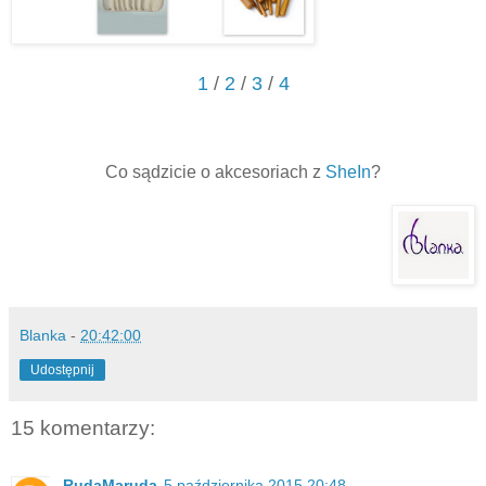
1
/
2
/
3
/
4
Co sądzicie o akcesoriach z
SheIn
?
Blanka
-
20:42:00
Udostępnij
15 komentarzy:
RudaMaruda
5 października 2015 20:48