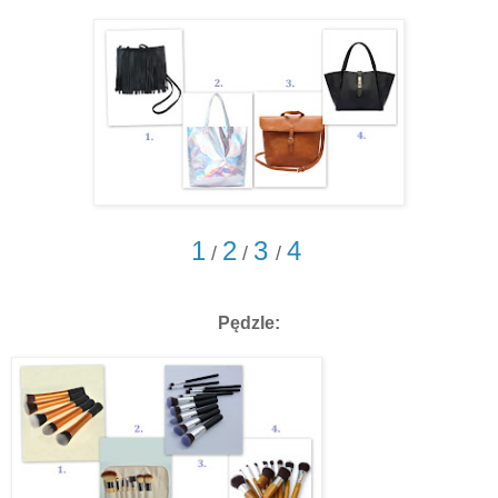
1
2
3
4
/
/
/
Pędzle: