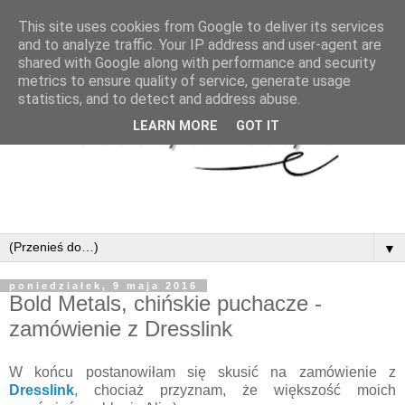
This site uses cookies from Google to deliver its services
and to analyze traffic. Your IP address and user-agent are
shared with Google along with performance and security
metrics to ensure quality of service, generate usage
statistics, and to detect and address abuse.
LEARN MORE
GOT IT
▼
poniedziałek, 9 maja 2016
Bold Metals, chińskie puchacze -
zamówienie z Dresslink
W końcu postanowiłam się skusić na zamówienie z
Dresslink
, chociaż przyznam, że większość moich