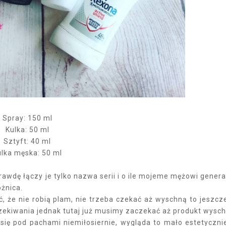
Spray: 150 ml
Kulka: 50 ml
Sztyft: 40 ml
ulka męska: 50 ml
prawdę łączy je tylko nazwa serii i o ile mojeme mężowi genera
óżnica.
ść, że nie robią plam, nie trzeba czekać aż wyschną to jeszcz
zekiwania jednak tutaj już musimy zaczekać aż produkt wysch
 się pod pachami niemiłosiernie, wygląda to mało estetyczni