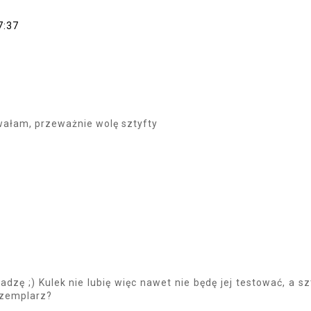
7:37
żywałam, przeważnie wolę sztyfty
adzę ;) Kulek nie lubię więc nawet nie będę jej testować, a sz
gzemplarz?