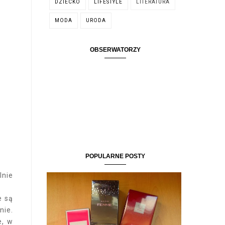
DZIECKO
LIFESTYLE
LITERATURA
MODA
URODA
OBSERWATORZY
POPULARNE POSTY
lnie
e są
nie.
e, w