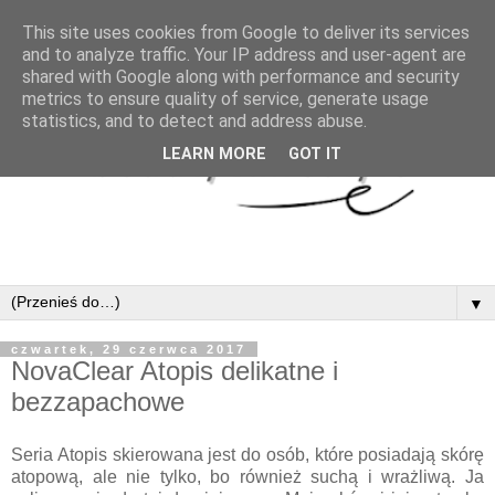
This site uses cookies from Google to deliver its services
and to analyze traffic. Your IP address and user-agent are
shared with Google along with performance and security
metrics to ensure quality of service, generate usage
statistics, and to detect and address abuse.
LEARN MORE
GOT IT
▼
czwartek, 29 czerwca 2017
NovaClear Atopis delikatne i
bezzapachowe
Seria Atopis skierowana jest do osób, które posiadają skórę
atopową, ale nie tylko, bo również suchą i wrażliwą. Ja