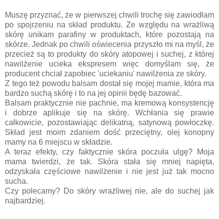
Muszę przyznać, że w pierwszej chwili trochę się zawiodłam
po spojrzeniu na skład produktu. Ze względu na wrażliwą
skórę unikam parafiny w produktach, które pozostają na
skórze. Jednak po chwili oświecenia przyszło mi na myśl, że
przecież są to produkty do skóry atopowej i suchej, z której
nawilżenie ucieka ekspresem więc domyślam się, że
producent chciał zapobiec 'uciekaniu' nawilżenia ze skóry.
Z tego też powodu balsam dostał się mojej mamie, która ma
bardzo suchą skórę i to na jej opinii będę bazować.
Balsam praktycznie nie pachnie, ma kremową konsystencję
i dobrze aplikuje się na skórę. Wchłania się prawie
całkowicie, pozostawiając delikatną, satynową powłoczkę.
Skład jest moim zdaniem dość przeciętny, olej konopny
mamy na 6 miejscu w składzie.
A teraz efekty, czy faktycznie skóra poczuła ulgę? Moja
mama twierdzi, że tak. Skóra stała się mniej napięta,
odzyskała częściowe nawilżenie i nie jest już tak mocno
sucha.
Czy polecamy? Do skóry wrażliwej nie, ale do suchej jak
najbardziej.