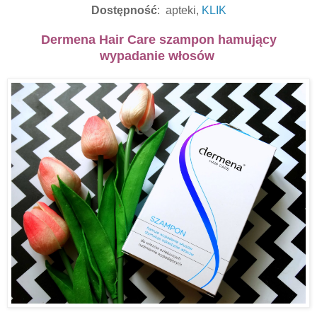
Dostępność
: apteki,
KLIK
Dermena Hair Care szampon hamujący
wypadanie włosów