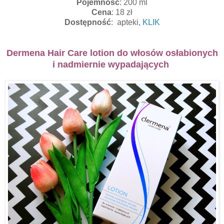
Pojemność
: 200 ml
Cena
: 18 zł
Dostępność
: apteki,
KLIK
Dermena Hair Care lotion do włosów osłabionych
i nadmiernie wypadających