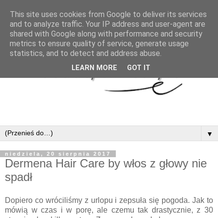
This site uses cookies from Google to deliver its services
and to analyze traffic. Your IP address and user-agent are
shared with Google along with performance and security
metrics to ensure quality of service, generate usage
statistics, and to detect and address abuse.
LEARN MORE
GOT IT
▼
niedziela, 20 sierpnia 2017
Dermena Hair Care by włos z głowy nie
spadł
Dopiero co wróciliśmy z urlopu i zepsuła się pogoda. Jak to
mówią w czas i w porę, ale czemu tak drastycznie, z 30