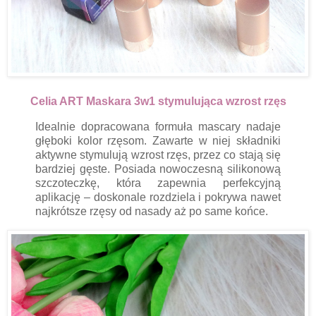
Celia ART Maskara 3w1 stymulująca wzrost rzęs
Idealnie dopracowana formuła mascary nadaje
głęboki kolor rzęsom. Zawarte w niej składniki
aktywne stymulują wzrost rzęs, przez co stają się
bardziej gęste. Posiada nowoczesną silikonową
szczoteczkę, która zapewnia perfekcyjną
aplikację – doskonale rozdziela i pokrywa nawet
najkrótsze rzęsy od nasady aż po same końce.