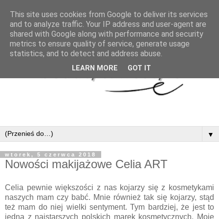
This site uses cookies from Google to deliver its services
and to analyze traffic. Your IP address and user-agent are
shared with Google along with performance and security
metrics to ensure quality of service, generate usage
statistics, and to detect and address abuse.
LEARN MORE
GOT IT
▼
wtorek, 5 czerwca 2018
Nowości makijażowe Celia ART
Celia pewnie większości z nas kojarzy się z kosmetykami
naszych mam czy babć. Mnie również tak się kojarzy, stąd
też mam do niej wielki sentyment. Tym bardziej, że jest to
jedna z najstarszych polskich marek kosmetycznych. Moje