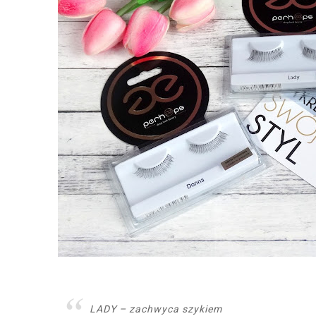
LADY – zachwyca szykiem