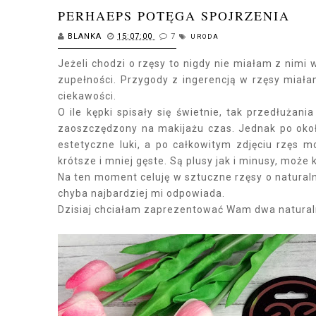
PERHAEPS POTĘGA SPOJRZENIA
BLANKA
15:07:00
7
URODA
Jeżeli chodzi o rzęsy to nigdy nie miałam z nimi
zupełności. Przygody z ingerencją w rzęsy miałam
ciekawości.
O ile kępki spisały się świetnie, tak przedłużan
zaoszczędzony na makijażu czas. Jednak po oko
estetyczne luki, a po całkowitym zdjęciu rzęs m
krótsze i mniej gęste. Są plusy jak i minusy, może 
Na ten moment celuję w sztuczne rzęsy o naturaln
chyba najbardziej mi odpowiada.
Dzisiaj chciałam zaprezentować Wam dwa natural