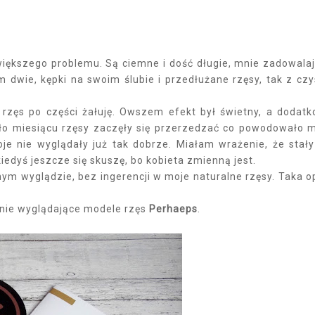
 większego problemu. Są ciemne i dość długie, mnie zadowala
 dwie, kępki na swoim ślubie i przedłużane rzęsy, tak z czy
ia rzęs po części żałuję. Owszem efekt był świetny, a dodat
ło miesiącu rzęsy zaczęły się przerzedzać co powodowało 
oje nie wyglądały już tak dobrze. Miałam wrażenie, że stały
kiedyś jeszcze się skuszę, bo kobieta zmienną jest.
ym wyglądzie, bez ingerencji w moje naturalne rzęsy. Taka o
nie wyglądające modele rzęs
Perhaeps
.