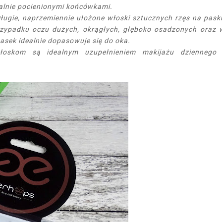
ralnie pocienionymi końcówkami.
 Długie, naprzemiennie ułożone włoski sztucznych rzęs na pask
rzypadku oczu dużych, okrągłych, głęboko osadzonych oraz 
asek idealnie dopasowuje się do oka.
włoskom są idealnym uzupełnieniem makijażu dziennego 