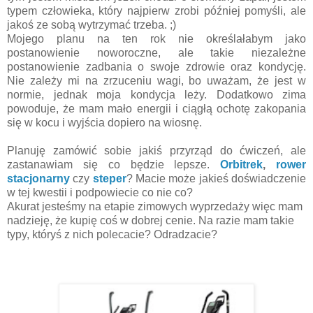
typem człowieka, który najpierw zrobi później pomyśli, ale
jakoś ze sobą wytrzymać trzeba. ;)
Mojego planu na ten rok nie określałabym jako
postanowienie noworoczne, ale takie niezależne
postanowienie zadbania o swoje zdrowie oraz kondycję.
Nie zależy mi na zrzuceniu wagi, bo uważam, że jest w
normie, jednak moja kondycja leży. Dodatkowo zima
powoduje, że mam mało energii i ciągłą ochotę zakopania
się w kocu i wyjścia dopiero na wiosnę.
Planuję zamówić sobie jakiś przyrząd do ćwiczeń, ale
zastanawiam się co będzie lepsze.
Orbitrek
,
rower
stacjonarny
czy
steper
? Macie może jakieś doświadczenie
w tej kwestii i podpowiecie co nie co?
Akurat jesteśmy na etapie zimowych wyprzedaży więc mam
nadzieję, że kupię coś w dobrej cenie. Na razie mam takie
typy, któryś z nich polecacie? Odradzacie?