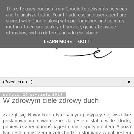
This site uses cookies from Google to deliver its services
and to analyze traffic. Your IP address and user-agent are
shared with Google along with performance and security
metrics to ensure quality of service, generate usage
statistics, and to detect and address abuse.
LEARN MORE
GOT IT
▼
sobota, 20 stycznia 2018
W zdrowym ciele zdrowy duch
Zaczął się Nowy Rok i tym samym posypały się wszelkie
postanowienia noworoczne. Ja jestem słaba w te klocki,
ponieważ z regularnością jest u mnie spory problem. A poza
tym jestem mistrzem jeżeli chodzi o słomiany zapał, jestem