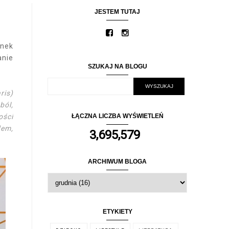
JESTEM TUTAJ
ynek
anie
SZUKAJ NA BLOGU
ris)
ból,
ości
ŁĄCZNA LICZBA WYŚWIETLEŃ
dem,
3,695,579
ARCHIWUM BLOGA
ETYKIETY