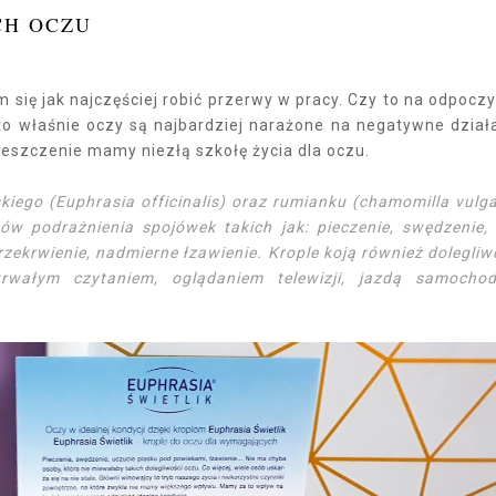
CH OCZU
się jak najczęściej robić przerwy w pracy. Czy to na odpocz
 to właśnie oczy są najbardziej narażone na negatywne dział
eszczenie mamy niezłą szkołę życia dla oczu.
kiego (Euphrasia officinalis) oraz rumianku (chamomilla vulga
podrażnienia spojówek takich jak: pieczenie, swędzenie, 
przekrwienie, nadmierne łzawienie. Krople koją również dolegliw
wałym czytaniem, oglądaniem telewizji, jazdą samocho