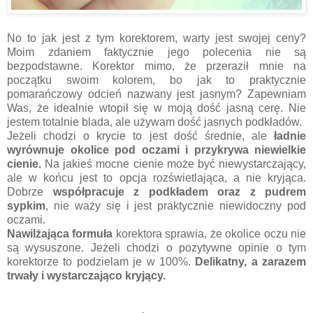
No to jak jest z tym korektorem, warty jest swojej ceny?
Moim zdaniem faktycznie jego polecenia nie są
bezpodstawne. Korektor mimo, że przeraził mnie na
początku swoim kolorem, bo jak to praktycznie
pomarańczowy odcień nazwany jest jasnym? Zapewniam
Was, że idealnie wtopił się w moją dość jasną cerę. Nie
jestem totalnie blada, ale używam dość jasnych podkładów.
Jeżeli chodzi o krycie to jest dość średnie, ale
ładnie
wyrównuje okolice pod oczami i przykrywa niewielkie
cienie.
Na jakieś mocne cienie może być niewystarczający,
ale w końcu jest to opcja rozświetlająca, a nie kryjąca.
Dobrze
współpracuje z podkładem oraz z pudrem
sypkim
, nie waży się i jest praktycznie niewidoczny pod
oczami.
Nawilżająca formuła
korektora sprawia, że okolice oczu nie
są wysuszone. Jeżeli chodzi o pozytywne opinie o tym
korektorze to podzielam je w 100%.
Delikatny, a zarazem
trwały i wystarczająco kryjący.