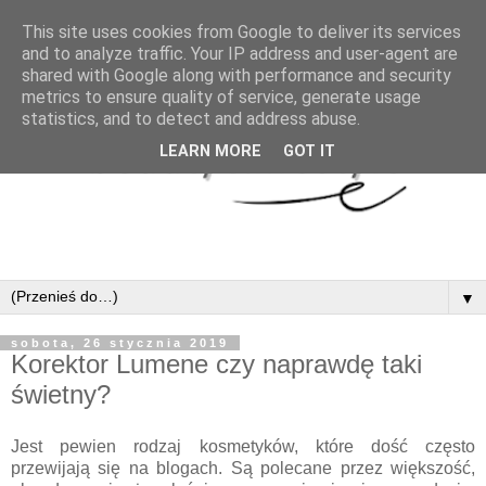
This site uses cookies from Google to deliver its services
and to analyze traffic. Your IP address and user-agent are
shared with Google along with performance and security
metrics to ensure quality of service, generate usage
statistics, and to detect and address abuse.
LEARN MORE
GOT IT
▼
sobota, 26 stycznia 2019
Korektor Lumene czy naprawdę taki
świetny?
Jest pewien rodzaj kosmetyków, które dość często
przewijają się na blogach. Są polecane przez większość,