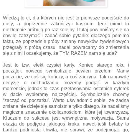
Wiedzą to ci, dla których nie jest to pierwsze podejście do
diety, a poprzednie zakończyli fiaskiem, lecz mimo to
niezłomnie próbują po raz kolejny. I tutaj powinniśmy się na
chwilę zatrzymać i zadać sobie pytanie: dlaczego pomimo
faktu, że poprzednie próby zmiany nawyków żywieniowych
przegrały z próbą czasu, nadal powracamy do zmierzenia
się z nimi i oczekujemy, że TYM RAZEM nam się uda?
Jest to tzw. efekt czystej karty. Koniec starego roku i
początek nowego symbolizuje pewien przełom. Mamy
poczucie, że coś się kończy, a coś zaczyna. Tak naprawdę
decyzję o odchudzaniu możemy podjąć w każdym
momencie, jednak to czas przetasowania ostatnich cyferek
w dacie wybieramy najczęściej. Symbolicznie chcemy
“zacząć od początku”. Warto uświadomić sobie, że żadna
zmiana nie dzieje się samoistnie tylko dlatego, że nadaliśmy
magiczne znaczenie okolicznościom, które jej towarzyszą.
Kluczem do sukcesu jest wewnętrzna motywacja. Sama
okazja do podjęcia jakiegoś kroku, nawet jeśli byłaby to
bardzo podniosła chwila, nie sprawi, że podejmując go,