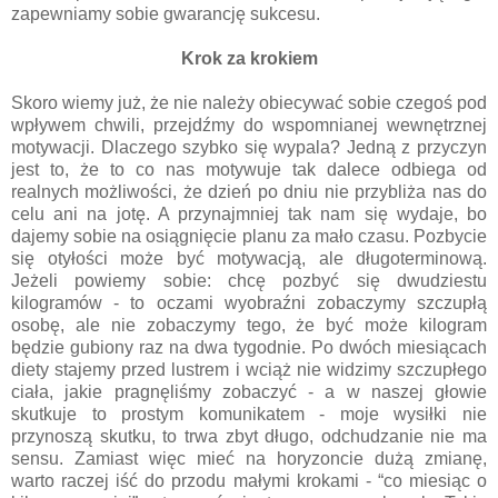
zapewniamy sobie gwarancję sukcesu.
Krok za krokiem
Skoro wiemy już, że nie należy obiecywać sobie czegoś pod
wpływem chwili, przejdźmy do wspomnianej wewnętrznej
motywacji. Dlaczego szybko się wypala? Jedną z przyczyn
jest to, że to co nas motywuje tak dalece odbiega od
realnych możliwości, że dzień po dniu nie przybliża nas do
celu ani na jotę. A przynajmniej tak nam się wydaje, bo
dajemy sobie na osiągnięcie planu za mało czasu. Pozbycie
się otyłości może być motywacją, ale długoterminową.
Jeżeli powiemy sobie: chcę pozbyć się dwudziestu
kilogramów - to oczami wyobraźni zobaczymy szczupłą
osobę, ale nie zobaczymy tego, że być może kilogram
będzie gubiony raz na dwa tygodnie. Po dwóch miesiącach
diety stajemy przed lustrem i wciąż nie widzimy szczupłego
ciała, jakie pragnęliśmy zobaczyć - a w naszej głowie
skutkuje to prostym komunikatem - moje wysiłki nie
przynoszą skutku, to trwa zbyt długo, odchudzanie nie ma
sensu. Zamiast więc mieć na horyzoncie dużą zmianę,
warto raczej iść do przodu małymi krokami - “co miesiąc o