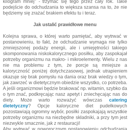
kilogram mniej” - trzymać się tego przez cały rok. Takie
podejście do odchudzania to większa szansa na to, że nie
będziemy się zrażać brakiem efektu tu i teraz.
Jak ustalić prawidłowe menu
Kolejna sprawa, o której warto pamiętać, aby wytrwać w
postanowieniu, to fakt, że odchudzanie wymaga nie tylko
zmniejszonej podaży energii, ale i umiejętności takiego
skomponowania niskokalorycznego posiłku, aby zaspokajał
potrzeby organizmu na makro- i mikroelementy. Wielu z nas
nie ma problemu z tym, że porcje są mniejsze a
kaloryczność poniżej dotychczasowej, jednak utrapieniem
okazuje się brak pomysłu na dania oraz brak wiedzy o tym,
jak zawrzeć w dietetycznym obiedzie wszystko, co potrzeba.
A jeśli organizmowi będzie brakować np. witamin, szybko da
o tym znać, podkręcając nasz apetyt i zniechęcając nas do
diety. Może warto rozważyć wówczas
catering
dietetyczny
? Opcje kaloryczne diet pudełkowych
pozostawiają ogromny wybór, posiłki zaspokajają wszystkie
potrzeby organizmu na niezbędne składniki, a przy tym jest
niezwykle smacznie, jak z restauracji!
Aby wytrwać w noworocznym postanowieniu odchudzania