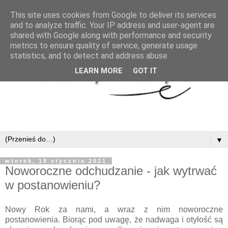
This site uses cookies from Google to deliver its services
and to analyze traffic. Your IP address and user-agent are
shared with Google along with performance and security
metrics to ensure quality of service, generate usage
statistics, and to detect and address abuse.
LEARN MORE
GOT IT
▼
wtorek, 19 stycznia 2021
Noworoczne odchudzanie - jak wytrwać
w postanowieniu?
Nowy Rok za nami, a wraz z nim noworoczne
postanowienia. Biorąc pod uwagę, że nadwaga i otyłość są