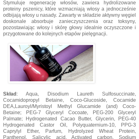
Stymuluje regenerację włosów, zawiera hydrolizowane
proteiny pszenicy, które wzmacniają włosy a jednocześnie
odbijają włosy u nasady. Zawarty w składzie aktywny węgiel
doskonale absorbuje zanieczyszczenia oraz toksyny,
pozostawiając włosy i skórę głowy idealnie oczyszczone i
przygotowane do kolejnych etapów pielęgnacji.
Skład
: Aqua, Disodium Laureth Sulfosuccinate,
Cocamidopropyl Betaine, Coco-Glucoside, Cocamide
DEA,Lauroyl/Myristoyl Methyl Glucamide (and) Coco-
Betaine; PEG-7 Glyceryl Cocoate, PEG-200 Glyceryl
Palmate; Hydrogenated Cacao Butter, Glycerin, PEG-40
Hydrogenated Castor Oil, Polyquaternium-10, PPG-3
Caprylyl Ether, Parfum, Hydrolyzed Wheat Protein,
Panthenol, Salicylic acid, Activated carbon, Sodium