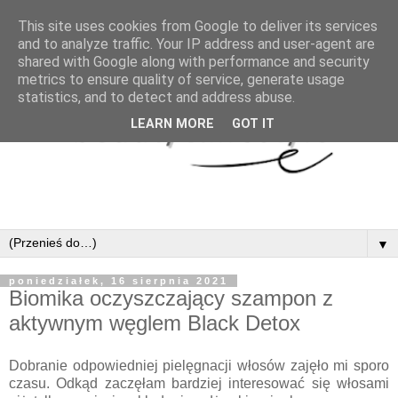
This site uses cookies from Google to deliver its services
and to analyze traffic. Your IP address and user-agent are
shared with Google along with performance and security
metrics to ensure quality of service, generate usage
statistics, and to detect and address abuse.
LEARN MORE
GOT IT
▼
poniedziałek, 16 sierpnia 2021
Biomika oczyszczający szampon z
aktywnym węglem Black Detox
Dobranie odpowiedniej pielęgnacji włosów zajęło mi sporo
czasu. Odkąd zaczęłam bardziej interesować się włosami