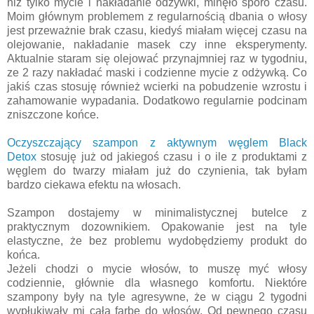
niż tylko mycie i nakładanie odżywki, minęło sporo czasu.
Moim głównym problemem z regularnością dbania o włosy
jest przeważnie brak czasu, kiedyś miałam więcej czasu na
olejowanie, nakładanie masek czy inne eksperymenty.
Aktualnie staram się olejować przynajmniej raz w tygodniu,
ze 2 razy nakładać maski i codzienne mycie z odżywką. Co
jakiś czas stosuję również wcierki na pobudzenie wzrostu i
zahamowanie wypadania. Dodatkowo regularnie podcinam
zniszczone końce.
Oczyszczający szampon z aktywnym węglem Black
Detox
stosuję już od jakiegoś czasu i o ile z produktami z
węglem do twarzy miałam już do czynienia, tak byłam
bardzo ciekawa efektu na włosach.
Szampon dostajemy w minimalistycznej butelce z
praktycznym dozownikiem. Opakowanie jest na tyle
elastyczne, że bez problemu wydobędziemy produkt do
końca.
Jeżeli chodzi o mycie włosów, to muszę myć włosy
codziennie, głównie dla własnego komfortu. Niektóre
szampony były na tyle agresywne, że w ciągu 2 tygodni
wypłukiwały mi całą farbę do włosów. Od pewnego czasu