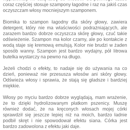
coraz częściej stosuje szampony łagodne i raz na jakiś czas
oczyszczam włosy mocniejszym szamponem.
Biomika to szampon łagodny dla skóry głowy, zawiera
detergent, który nie ma właściwości podrażniających, ale
zarazem bardzo dobrze oczyszcza skórę głowy, czuć takie
odświeżenie. Szampon ma kolor czarny, ale po kontakcie z
wodą staje się kremową emulsją. Kolor nie brudzi w żaden
sposób wanny. Szampon jest bardzo wydajny, pół litrowa
butelka wystarczy na pewno na długo.
Jeżeli chodzi o efekty, to nadaje się do używania na co
dzień, ponieważ nie przesusza włosów ani skóry głowy.
Odświeża włosy i sprawia, że stają się gładsze i bardziej
miękkie.
Włosy po myciu bardzo dobrze wyglądają, mam wrażenie,
że to dzięki hydrolizowanym płatkom pszenicy. Muszę
również dodać, że na kręconych włosach mojej córki
sprawdził się jeszcze lepiej niż na moich, bardzo ładnie
podbił skręt i nie spowodował efektu siana. Córka jest
bardzo zadowolona z efektu jaki daje.