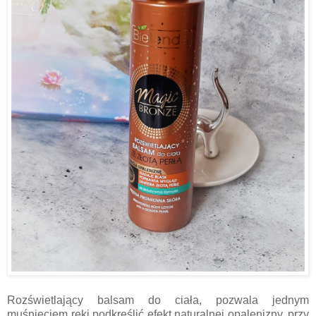
Rozświetlający balsam do ciała, pozwala jednym
muśnięciem ręki podkreślić efekt naturalnej opalenizny, przy