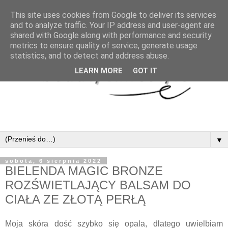
This site uses cookies from Google to deliver its services
and to analyze traffic. Your IP address and user-agent are
shared with Google along with performance and security
metrics to ensure quality of service, generate usage
statistics, and to detect and address abuse.
LEARN MORE
GOT IT
▼
sobota, 6 sierpnia 2022
BIELENDA MAGIC BRONZE
ROZŚWIETLAJĄCY BALSAM DO
CIAŁA ZE ZŁOTĄ PERŁĄ
Moja skóra dość szybko się opala, dlatego uwielbiam