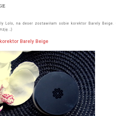
GE
ly Lolo, na deser zostawiłam sobie korektor Barely Beige.
zję. ;)
 korektor Barely Beige