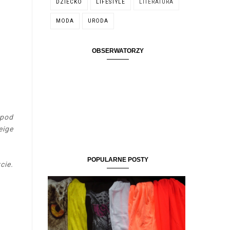
DZIECKO
LIFESTYLE
LITERATURA
MODA
URODA
OBSERWATORZY
 pod
eige
POPULARNE POSTY
cie.