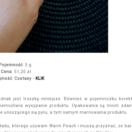
Pojemność
: 5 g
Cena
: 51,20 zł
pność: Costasy -
KLIK
jednak jest troszkę mniejsze. Również w pojemniczku korek
niemożliwia wysypanie produktu. Opakowania są moim zda
zie unoszącego się pyłu, a tym samym marnowania produktu.
ładu, którego używam Warm Peach i muszę przyznać, że ba