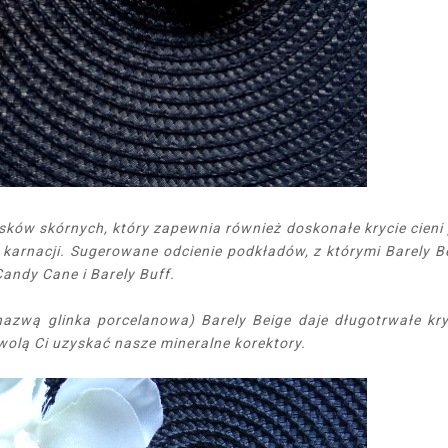
sków skórnych, który zapewnia również doskonałe krycie cieni
j karnacji. Sugerowane odcienie podkładów, z którymi Barely B
andy Cane i Barely Buff.
nazwą glinka porcelanowa) Barely Beige daje długotrwałe kry
olą Ci uzyskać nasze mineralne korektory.