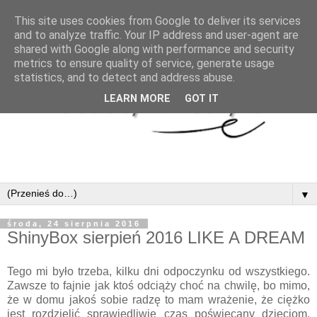
This site uses cookies from Google to deliver its services
and to analyze traffic. Your IP address and user-agent are
shared with Google along with performance and security
metrics to ensure quality of service, generate usage
statistics, and to detect and address abuse.
LEARN MORE
GOT IT
▼
środa, 24 sierpnia 2016
ShinyBox sierpień 2016 LIKE A DREAM
Tego mi było trzeba, kilku dni odpoczynku od wszystkiego.
Zawsze to fajnie jak ktoś odciąży choć na chwilę, bo mimo,
że w domu jakoś sobie radzę to mam wrażenie, że ciężko
jest rozdzielić sprawiedliwie czas poświęcany dzieciom.