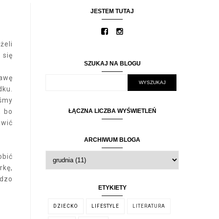
JESTEM TUTAJ
żeli
 się
SZUKAJ NA BLOGU
rawę
dku.
eśmy
, bo
ŁĄCZNA LICZBA WYŚWIETLEŃ
awić
ARCHIWUM BLOGA
obić
rkę,
rdzo
ETYKIETY
DZIECKO
LIFESTYLE
LITERATURA