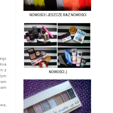
NOWOŚCI I JESZCZE RAZ NOWOŚCI
nego
dnia
am z
NOWOŚCI ;)
 tym
głam
ałam
owa,