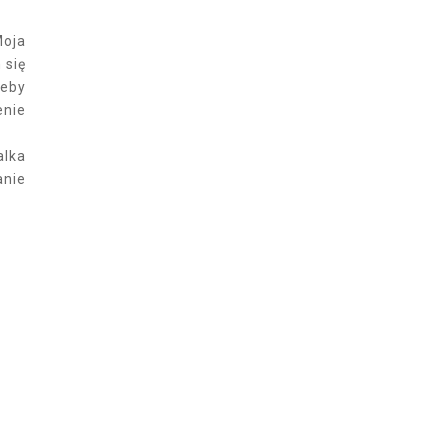
Moja
 się
żeby
enie
alka
anie