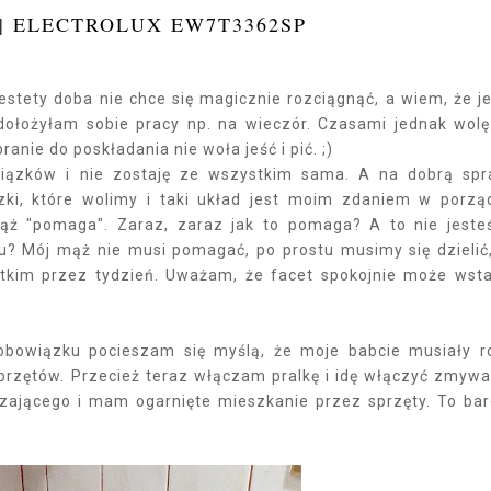
| ELECTROLUX EW7T3362SP
stety doba nie chce się magicznie rozciągnąć, a wiem, że je
 dołożyłam sobie pracy np. na wieczór. Czasami jednak wolę
anie do poskładania nie woła jeść i pić. ;)
ązków i nie zostaję ze wszystkim sama. A na dobrą sp
ązki, które wolimy i taki układ jest moim zdaniem w porzą
mąż "pomaga". Zaraz, zaraz jak to pomaga? A to nie jest
? Mój mąż nie musi pomagać, po prostu musimy się dzielić
stkim przez tydzień. Uważam, że facet spokojnie może wst
 obowiązku pocieszam się myślą, że moje babcie musiały r
rzętów. Przecież teraz włączam pralkę i idę włączyć zmywa
zającego i mam ogarnięte mieszkanie przez sprzęty. To ba