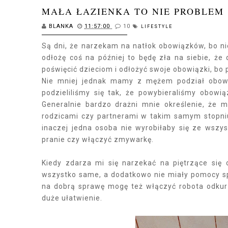
MAŁA ŁAZIENKA TO NIE PROBLEM 
BLANKA
11:57:00
10
LIFESTYLE
Są dni, że narzekam na natłok obowiązków, bo nie
odłożę coś na później to będę zła na siebie, że
poświęcić dzieciom i odłożyć swoje obowiązki, bo pr
Nie mniej jednak mamy z mężem podział obowi
podzieliliśmy się tak, że powybieraliśmy obowi
Generalnie bardzo drażni mnie określenie, że 
rodzicami czy partnerami w takim samym stopniu
inaczej jedna osoba nie wyrobiłaby się ze wszy
pranie czy włączyć zmywarkę.
Kiedy zdarza mi się narzekać na piętrzące się
wszystko same, a dodatkowo nie miały pomocy sp
na dobrą sprawę mogę też włączyć robota odkur
duże ułatwienie.