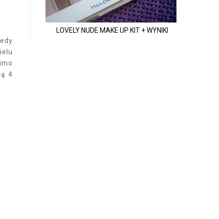
LOVELY NUDE MAKE UP KIT + WYNIKI
iedy
ielu
Mimo
zą 4