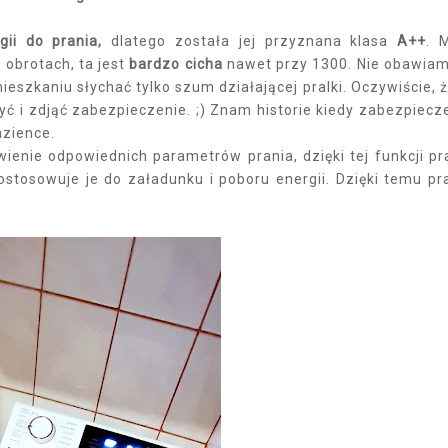
gii do prania,
dlatego została jej przyznana klasa
A++
. 
 obrotach, ta jest
bardzo cicha
nawet przy 1300. Nie obawiam
eszkaniu słychać tylko szum działającej pralki. Oczywiście, 
yć i zdjąć zabezpieczenie. ;) Znam historie kiedy zabezpiecz
łazience.
ienie odpowiednich parametrów prania, dzięki tej funkcji pr
ostosowuje je do załadunku i poboru energii. Dzięki temu pr