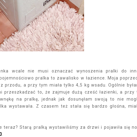
enka wcale nie musi oznaczać wynoszenia pralki do in
pojemnościowo pralka to zawalisko w łazience. Moja poprze
 z przodu, a przy tym miała tylko 4,5 kg wsadu. Ogólnie był
mi przeszkadzać to, że zajmuje dużą cześć łazienki, a przy
wnękę na pralkę, jednak jak dosunęłam swoją to nie mo
alka wystawała. Z czasem też stała się bardzo głośna, mi
ie teraz? Starą pralką wystawiliśmy za drzwi i pojawiła się n
0
.