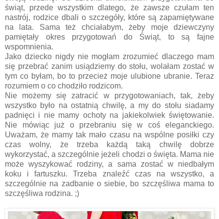
świąt, przede wszystkim dlatego, że zawsze czułam ten
nastrój, rodzice dbali o szczegóły, które są zapamiętywane
na lata. Sama też chciałabym, żeby moje dziewczyny
pamiętały okres przygotowań do Świąt, to są fajne
wspomnienia.
Jako dziecko nigdy nie mogłam zrozumieć dlaczego mam
się przebrać zanim usiądziemy do stołu, wolałam zostać w
tym co byłam, bo to przecież moje ulubione ubranie. Teraz
rozumiem o co chodziło rodzicom.
Nie możemy się zatracić w przygotowaniach, tak, żeby
wszystko było na ostatnią chwilę, a my do stołu siadamy
padnięci i nie mamy ochoty na jakiekolwiek świętowanie.
Nie mówiąc już o przebraniu się w coś eleganckiego.
Uważam, że mamy tak mało czasu na wspólne posiłki czy
czas wolny, że trzeba każdą taką chwilę dobrze
wykorzystać, a szczególnie jeżeli chodzi o święta. Mama nie
może wyszykować rodziny, a sama zostać w niedbałym
koku i fartuszku. Trzeba znaleźć czas na wszystko, a
szczególnie na zadbanie o siebie, bo szczęśliwa mama to
szczęśliwa rodzina. ;)