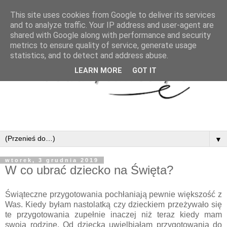
This site uses cookies from Google to deliver its services
and to analyze traffic. Your IP address and user-agent are
shared with Google along with performance and security
metrics to ensure quality of service, generate usage
statistics, and to detect and address abuse.
LEARN MORE
GOT IT
▼
wtorek, 3 grudnia 2019
W co ubrać dziecko na Święta?
Świąteczne przygotowania pochłaniają pewnie większość z
Was. Kiedy byłam nastolatką czy dzieckiem przeżywało się
te przygotowania zupełnie inaczej niż teraz kiedy mam
swoją rodzinę. Od dziecka uwielbiałam przygotowania do