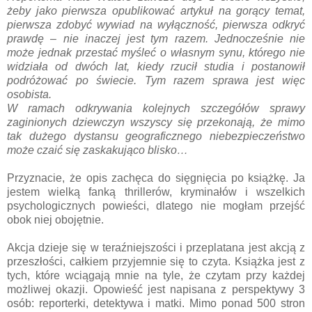
żeby jako pierwsza opublikować artykuł na gorący temat,
pierwsza zdobyć wywiad na wyłączność, pierwsza odkryć
prawdę – nie inaczej jest tym razem. Jednocześnie nie
może jednak przestać myśleć o własnym synu, którego nie
widziała od dwóch lat, kiedy rzucił studia i postanowił
podróżować po świecie. Tym razem sprawa jest więc
osobista.
W ramach odkrywania kolejnych szczegółów sprawy
zaginionych dziewczyn wszyscy się przekonają, że mimo
tak dużego dystansu geograficznego niebezpieczeństwo
może czaić się zaskakująco blisko…
Przyznacie, że opis zachęca do sięgnięcia po książkę. Ja
jestem wielką fanką thrillerów, kryminałów i wszelkich
psychologicznych powieści, dlatego nie mogłam przejść
obok niej obojętnie.
Akcja dzieje się w teraźniejszości i przeplatana jest akcją z
przeszłości, całkiem przyjemnie się to czyta. Książka jest z
tych, które wciągają mnie na tyle, że czytam przy każdej
możliwej okazji. Opowieść jest napisana z perspektywy 3
osób: reporterki, detektywa i matki. Mimo ponad 500 stron