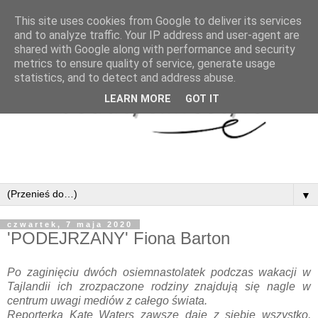
This site uses cookies from Google to deliver its services
and to analyze traffic. Your IP address and user-agent are
shared with Google along with performance and security
metrics to ensure quality of service, generate usage
statistics, and to detect and address abuse.
LEARN MORE
GOT IT
▼
czwartek, 7 maja 2020
'PODEJRZANY' Fiona Barton
Po zaginięciu dwóch osiemnastolatek podczas wakacji w
Tajlandii ich zrozpaczone rodziny znajdują się nagle w
centrum uwagi mediów z całego świata.
Reporterka Kate Waters zawsze daje z siebie wszystko,