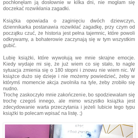
pochłonęłam ją dosłownie w kilka dni, nie mogłam się
doczekać rozwikłania zagadki.
Książka opowiada o zaginięciu dwóch dziewczyn,
dziennikarka postanawia rozwikłać zagadkę, przy czym od
początku czuć, że historia jest pełna tajemnic, które powoli
odkrywamy, a bohaterowie zaczynają się w tym wszystkim
gubić.
Lubię książki, które wywołują we mnie skrajne emocje.
Kiedy wydaje mi się, że już wiem co się stało, to nagle
sytuacja zmienia się o 180 stopni i znowu nie wiem nic. W
książce dużo się dzieje i nie możemy powiedzieć, żeby w
którymś momencie akcja zwolniła na tyle, żeby zrobiło się
nudno.
Trochę zaskoczyło mnie zakończenie, bo spodziewałam się
trochę czegoś innego, ale mimo wszystko książka jest
zdecydowanie warta przeczytania i jeżeli lubicie tego typu
książki to polecam wpisać na listę. ;)